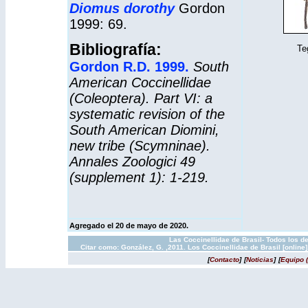
Diomus dorothy
Gordon
1999: 69.
Bibliografía:
Te
Gordon R.D. 1999.
South
American Coccinellidae
(Coleoptera). Part VI: a
systematic revision of the
South American Diomini,
new tribe (Scymninae).
Annales Zoologici 49
(supplement 1): 1-219.
Agregado el 20 de mayo de 2020.
Las Coccinellidae de Brasil- Todos los d
Citar como: González, G. ,2011. Los Coccinellidae de Brasil [onlin
[
Contacto
]
[
Noticias
]
[
Equipo 