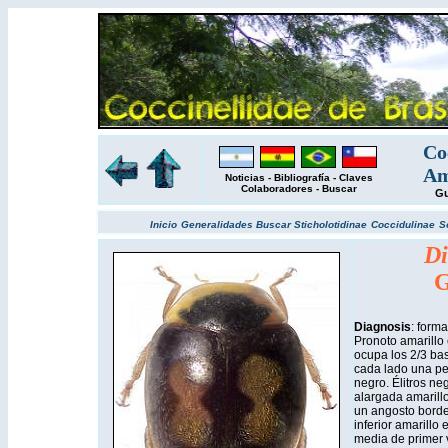
Co
Am
Noticias
-
Bibliografía
-
Claves
Colaboradores
-
Buscar
Gu
Inicio
Generalidades
Buscar
Sticholotidinae
Coccidulinae
S
Di
G
Diagnosis
: form
Pronoto amarillo
ocupa los 2/3 bas
cada lado una pe
negro. Élitros n
alargada amarillo
un angosto borde
inferior amarillo
media de primer v