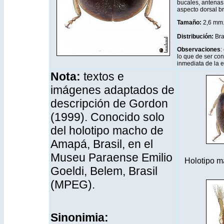
bucales, antenas 
aspecto dorsal bri
Tamaño:
2,6 mm
Distribución
:
Bra
Observaciones
:
lo que de ser cons
inmediata de la e
Nota:
textos e
imágenes adaptados de
descripción de Gordon
(1999). Conocido solo
del holotipo macho de
Amapá, Brasil, en el
Museu Paraense Emilio
Holotipo m
Goeldi, Belem, Brasil
(MPEG).
Sinonimia: