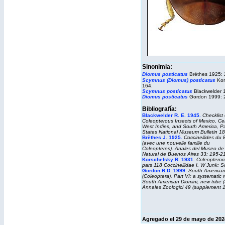
Sinonimia:
Diomus posticatus
Brèthes 1925: 
Scymnus (Diomus) posticatus
Kor
164.
Scymnus posticatus
Blackwelder 
Diomus posticatus
Gordon 1999: 
Bibliografía:
Blackwelder R. E. 1945.
Checklist 
Coleopterous Insects of Mexico, Cen
West Indies, and South America, Par
States National Museum Bulletin 18
Brèthes J. 1925.
Coccinellides du 
(avec une nouvelle familie du
Coleopteres).
Anales
del
Museo de
Natural
de
Buenos Aires
33: 195-21
Korschefsky R. 1931.
Coleopteror
pars 118 Coccinellidae I, W Junk: S
Gordon R.D. 1999.
South American
(Coleoptera). Part VI: a systematic r
South American Diomini, new tribe 
Annales Zoologici 49 (supplement 1
Agregado el 29 de mayo de 202