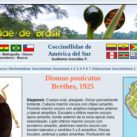
Coccinellidae de
América del Sur
-
Bibliografía
-
Claves
boradores
-
Buscar
Guillermo González F.
uscar
Sticholotidinae
Coccidulinae
Scymninae 1
2
3
4
5
6
7
Chilocorinae
Coccinellinae 1
Diomus posticatus
Brèthes, 1925
Diagnosis
: Cuerpo oval, alargado. Dorso parcialmente
brillante. Cabeza marrón oscura con clípeo amarillo.
Pronoto marrón oscuro con amplios margenes anterior
y lateral amarillos. Escutelo y élitros marrón oscuro,
ápice amarillo, borde anterior de la zona apical clara
redondeado. Lado inferior marrón oscuro con
prosterno amarillo, abdomen marrón oscuro con
bordes laterales y ventritos 5 y 6 amarillos. Piezas
bucales, antenas y patas amarillas. Puntuación de