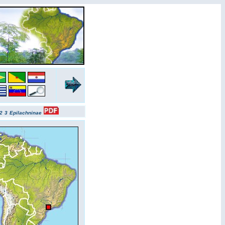
2
3
Epilachninae