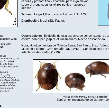
cabeza y pronoto fina y apartada, pero algo mayor
sobre el pronoto, en los élitros puntos mayores y
densos.
Tamaño:
Largo 1,8 mm, ancho 1,4 mm, L/A= 1,29
Distribución
:
Brasil (São Paulo).
Observaciones
: El diseño de esta especie, de ser constante, es ca
211.
schefsky 1931:
oscuro, con clípeo y ápice elitral amarillos. Macho desconocido.
1945: 445.
Nota:
Holotipo hembra de "Alto da Serra, Sao Paulo, Brazil ", depo
215.
Museum, Londres, Gran Bretaña, UK (BMNH). Conocido solo del h
adaptados de Gordon (1999).
of the
tral America, the
t. 3, United
5: 343-550.
Brithish Museum
Historia
4 (1925).
um Catalogus,
chenklink, 224 pp.
 Coccinellidae
evision of the
(Scymninae).
): 1-219.
Vistas dorsal, frontal, lateral y posterior.
Espécimen reconstruído de Gordon (19
4.