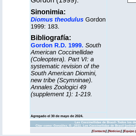
Gordon (1999).
Sinonimia:
Diomus theodulus
Gordon
1999: 183.
Bibliografía:
Gordon R.D. 1999.
South
American Coccinellidae
(Coleoptera). Part VI: a
systematic revision of the
South American Diomini,
new tribe (Scymninae).
Annales Zoologici 49
(supplement 1): 1-219.
Agregado el 30 de mayo de 2024.
Las Coccinellidae de Brasil- Todos los d
Citar como: González, G. ,2011. Los Coccinellidae de Brasil [onlin
[
Contacto
]
[
Noticias
]
[
Equipo 