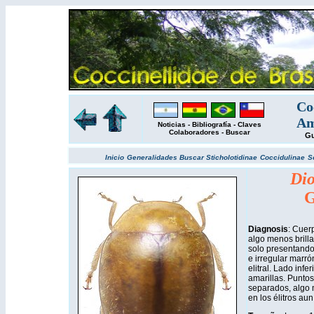
Co
Am
Noticias
-
Bibliografía
-
Claves
Colaboradores
-
Buscar
Gu
Inicio
Generalidades
Buscar
Sticholotidinae
Coccidulinae
S
Dio
G
Diagnosis
: Cuerp
algo menos brilla
solo presentando
e irregular marró
elitral. Lado infe
amarillas. Puntos
separados, algo 
en los élitros a