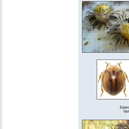
Espe
Var