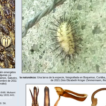
ién emergidos
algunas ya
la naturaleza:
Una larva de la especie, fotografiada en Boqueirao, Curitiba,
amos, Salseiro,
de 2021 (foto Elizabeth Krüger Zimmermann,
iNa
ciembre de 2011
ralist
)
:848; Mulsant
sky 1931:441;
grzynowicz
0: 56.