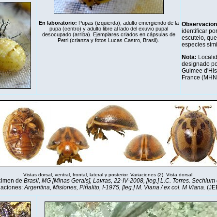
En laboratorio:
Pupas (izquierda), adulto emergiendo de la
Observacio
pupa (centro) y adulto libre al lado del exuvio pupal
identificar p
desocupado (arriba). Ejemplares criados en cápsulas de
escutelo, que
Petri (crianza y fotos Lucas Castro, Brasil).
especies simi
Nota:
Localida
designado po
Guimee d'Hist
France (MHN
Vistas dorsal, ventral, frontal, lateral y posterior. Variaciones (2). Vista dorsal.
cimen de
Brasil, MG [Minas Gerais], Lavras, 22-IV-2008, [leg.] L.C. Torres. Sechium
iaciones:
Argentina, Misiones, Piñalito, I-1975, [leg.] M. Viana / ex col. M Viana.
(JE