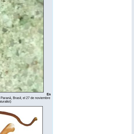
En
 Paraná, Brasil, el 27 de noviembre
turalist
)