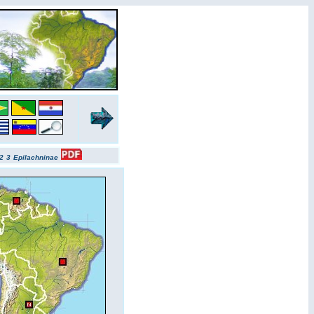
2
3
Epilachninae