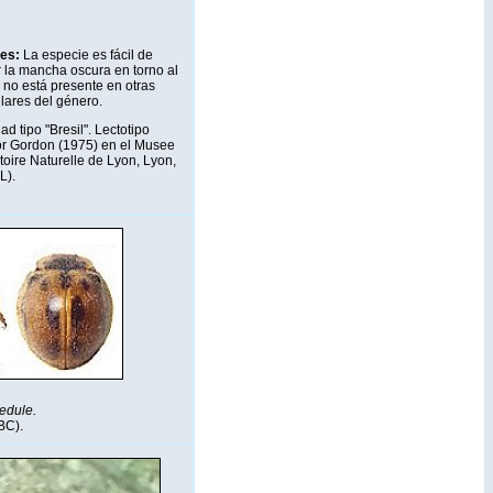
nes:
La especie es fácil de
or la mancha oscura en torno al
 no está presente en otras
lares del género.
d tipo "Bresil". Lectotipo
r Gordon (1975) en el Musee
oire Naturelle de Lyon, Lyon,
L).
 edule.
BC).