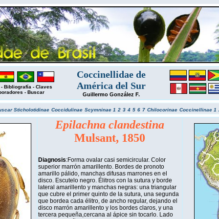
Coccinellidae de
América del Sur
-
Bibliografía
-
Claves
boradores
-
Buscar
Guillermo González F.
uscar
Sticholotidinae
Coccidulinae
Scymninae 1
2
3
4
5
6
7
Chilocorinae
Coccinellinae 1
Epilachna clandestina
Mulsant, 1850
Diagnosis
:Forma ovalar casi semicircular. Color
superior marrón amarillento. Bordes de pronoto
amarillo pálido, manchas difusas marrones en el
disco. Escutelo negro. Élitros con la sutura y borde
lateral amarillento y manchas negras: una triangular
que cubre el primer quinto de la sutura, una segunda
que bordea cada élitro, de ancho regular, dejando el
disco marrón amarillento y los bordes claros, y una
tercera pequeña,cercana al ápice sin tocarlo. Lado