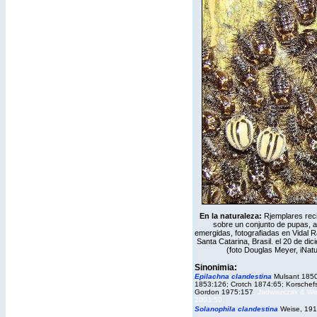
En la naturaleza:
Rjemplares rec
sobre un conjunto de pupas, 
emergidas, fotografiadas en
Vidal R
Santa Catarina, Brasil. el 20 de di
(foto Douglas Meyer,
iNatu
Sinonimia:
Epilachna clandestina
Mulsant 1850
1853:126; Crotch 1874:65; Korschef
Gordon 1975:157
;
Jadwiszczak & We
2003:50.
Solanophila clandestina
Weise, 191