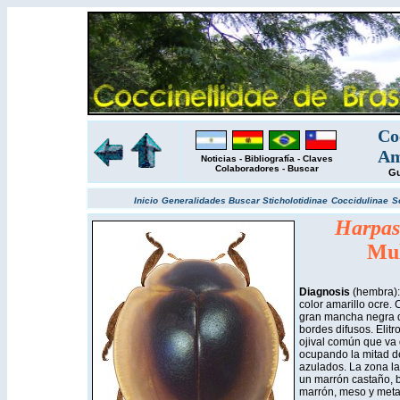
Co
Am
Noticias
-
Bibliografía
-
Claves
Colaboradores
-
Buscar
Gu
Inicio
Generalidades
Buscar
Sticholotidinae
Coccidulinae
S
Harpas
Mul
Diagnosis
(hembra):
color amarillo ocre.
gran mancha negra q
bordes difusos. Elit
ojival común que va d
ocupando la mitad d
azulados. La zona la
un marrón castaño, b
marrón, meso y meta