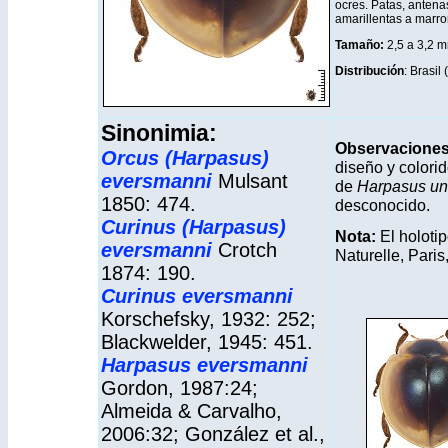
ocres. Patas, antena
amarillentas a marro
Tamaño:
2,5 a 3,2 
Distribución
: Brasil
Sinonimia:
Observacione
Orcus (Harpasus)
diseño y colorid
eversmanni
Mulsant
de
Harpasus uni
1850: 474.
desconocido.
Curinus (Harpasus)
Nota:
El holoti
eversmanni
Crotch
Naturelle, Pari
1874: 190.
Curinus eversmanni
Korschefsky, 1932: 252;
Blackwelder, 1945: 451.
Harpasus eversmanni
Gordon, 1987:24;
Almeida & Carvalho,
2006:32; González et al.,