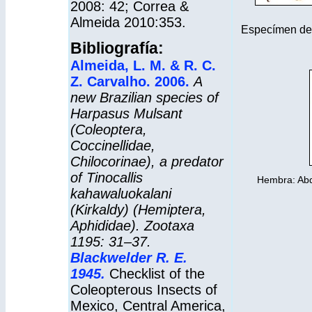
2008: 42; Correa &
Almeida 2010:353.
Especímen d
Bibliografía:
Almeida, L. M. & R. C.
Z. Carvalho. 2006.
A
new Brazilian species of
Harpasus Mulsant
(Coleoptera,
Coccinellidae,
Chilocorinae), a predator
of Tinocallis
Hembra: Abd
kahawaluokalani
(Kirkaldy) (Hemiptera,
Aphididae). Zootaxa
1195: 31–37.
Blackwelder R. E.
1945.
Checklist of the
Coleopterous Insects of
Mexico, Central America,