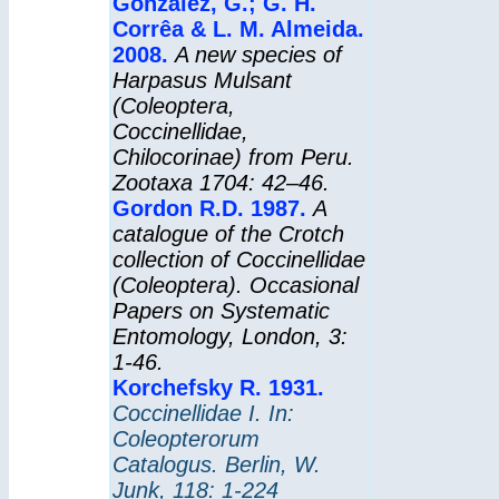
González, G.; G. H.
Corrêa & L. M. Almeida
.
2008
.
A new species of
Harpasus Mulsant
(Coleoptera,
Coccinellidae,
Chilocorinae) from Peru.
Zootaxa 1704: 42–46
.
Gordon R.D. 1987.
A
catalogue of the Crotch
collection of Coccinellidae
(Coleoptera). Occasional
Papers on Systematic
Entomology, London, 3:
1-46.
Korchefsky R. 1931.
Coccinellidae I. In:
Coleopterorum
Catalogus. Berlin, W.
Junk, 118: 1-224