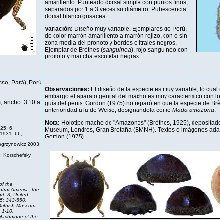
amarillento. Punteado dorsal simple con puntos finos,
separados por 1 a 3 veces su diámetro. Pubescencia
dorsal blanco grisacea.
Variación:
Diseño muy variable. Ejemplares de Perú,
de color marrón amarillento a marrón rojizo, con o sin
zona media del pronoto y bordes elitrales negros.
Ejemplar de Brèthes (
sanguinea
), rojo sanguineo con
pronoto y mancha escutelar negras.
sso, Pará), Perú
Observaciones:
El diseño de la especie es muy variable, lo cual
embargo el aparato genital del macho es muy caracteristco con l
; ancho: 3,10 a
guía del penis. Gordon (1975) no reparó en que la especie de Brè
anterioridad a la de Weise, designándola como
Mada amazona
.
Nota:
Holotipo macho de
"Amazones" (Brèthes, 1925),
depositado 
25: 6.
Museum, Londres, Gran Bretaña (BMNH).
Textos e imágenes ada
1931: 66;
Gordon (1975).
grzynowicz 2003:
; Korschefsky
of the
tral America, the
rt. 3,
United
5: 343-550.
Brithish Museum.
 1-10.
ilachninae of the