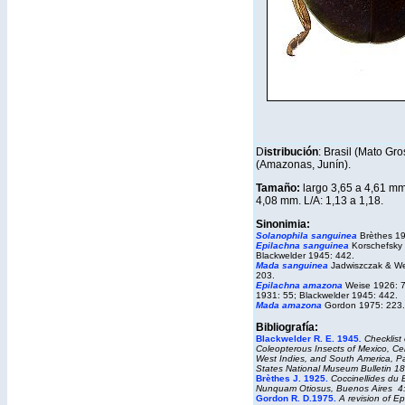
D
istribución
: Brasil (Mato Gro
(Amazonas, Junín).
Tamaño:
largo 3,65 a 4,61 mm
4,08 mm. L/A: 1,13 a 1,18.
Sinonimia:
Solanophila sanguinea
Brèthes 19
Epilachna sanguinea
Korschefsky 
Blackwelder 1945: 442.
Mada sanguinea
Jadwiszczak & We
203.
Epilachna amazona
Weise 1926: 7
1931: 55; Blackwelder 1945: 442.
Mada amazona
Gordon 1975: 223.
Bibliografía:
Blackwelder R. E. 1945
.
Checklist 
Coleopterous Insects of Mexico, Cen
West Indies, and South America, Pa
States National Museum Bulletin
18
Brèthes J. 1925.
Coccinellides du 
Nunquam Otiosus
, Buenos Aires 4:
Gordon R. D.1975.
A revision of Ep