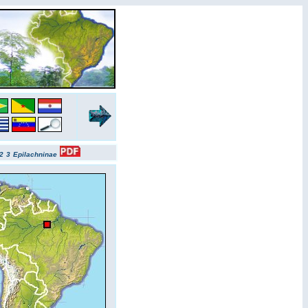
2
3
Epilachninae