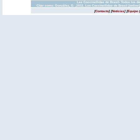
Las Coccinellidae de Brasil- Todos los d
Citar como: González, G. ,2011. Los Coccinellidae de Brasil [onlin
[
Contacto
]
[
Noticias
]
[
Equipo 