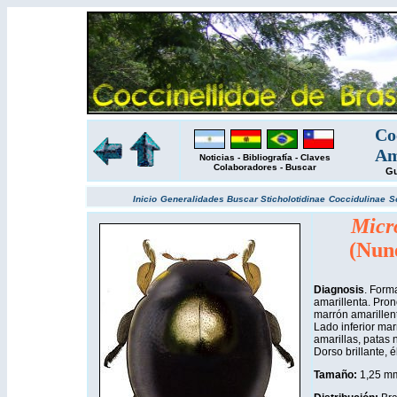
Co
Am
Noticias
-
Bibliografía
-
Claves
Colaboradores
-
Buscar
Gu
Inicio
Generalidades
Buscar
Sticholotidinae
Coccidulinae
S
Micr
(Nun
Diagnosis
. Form
amarillenta. Pro
marrón amarillent
Lado inferior mar
amarillas, patas 
Dorso brillante, 
Tamaño:
1,25 m