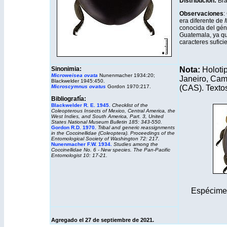
Distribución
:
Bra
Observaciones
:
era diferente de
conocida del gén
Guatemala, ya qu
caracteres sufici
Sinonimia:
Nota:
Holotip
Microweisea ovata
Nunenmacher 1934:20;
Janeiro, Cam
Blackwelder 1945:450.
Microscymnus ovatus
Gordon 1970:217.
(CAS). Texto
B
ibliografía:
Blackwelder R. E. 1945.
Checklist of the
Coleopterous Insects of Mexico, Central America, the
West Indies, and South America, Part. 3, United
States National Museum Bulletin 185: 343-550.
Gordon R.D. 1970.
Tribal and generic reassignments
in the Coccinellidae (Coleoptera). Proceedings of the
Entomological Society of Washington 72: 217.
Nunenmacher F.W. 1934.
Studies among the
Coccinellidae No. 6 - New species. The Pan-Pacific
Entomologist 10: 17-21.
Espécimen
Agregado el
27 de septiembre de 2021.