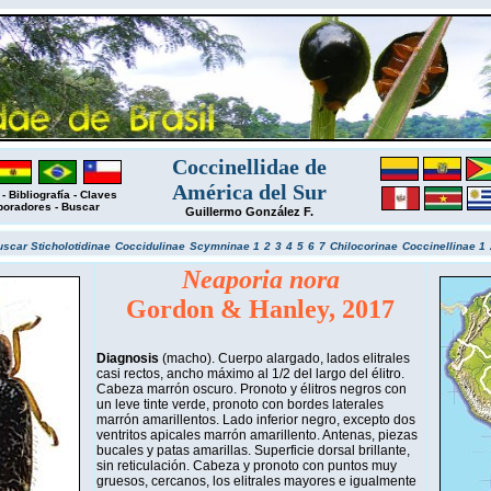
Coccinellidae de
América del Sur
-
Bibliografía
-
Claves
boradores
-
Buscar
Guillermo González F.
uscar
Sticholotidinae
Coccidulinae
Scymninae 1
2
3
4
5
6
7
Chilocorinae
Coccinellinae 1
Neaporia nora
Gordon & Hanley, 2017
Diagnosis
(macho). Cuerpo alargado, lados elitrales
casi rectos, ancho máximo al 1/2 del largo del élitro.
Cabeza marrón oscuro. Pronoto y élitros negros con
un leve tinte verde, pronoto con bordes laterales
marrón amarillentos. Lado inferior negro, excepto dos
ventritos apicales marrón amarillento. Antenas, piezas
bucales y patas amarillas. Superficie dorsal brillante,
sin reticulación. Cabeza y pronoto con puntos muy
gruesos, cercanos, los elitrales mayores e igualmente