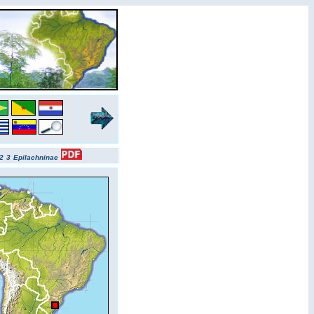
2
3
Epilachninae