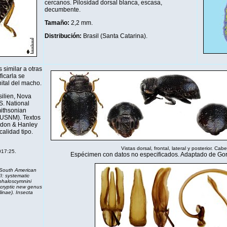
cercanos. Pilosidad dorsal blanca, escasa,
decumbente.
Tamaño:
2,2 mm.
Distribución
:
Brasil (Santa Catarina).
 similar a otras
ficarla se
nital del macho.
ilien, Nova
S. National
mithsonian
 (USNM). Textos
rdon & Hanley
calidad tipo.
Vistas dorsal, frontal, lateral y posterior. Cab
017:25.
Espécimen con datos no especificados. Adaptado de Go
South American
I: systematic
phaloscymnini
a cryptic new genus
linae).
Insecta