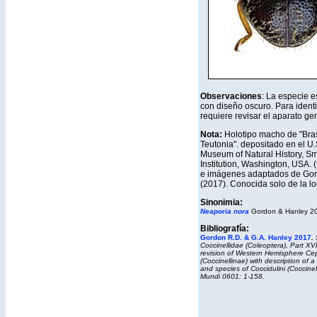
Observaciones
: La especie es
con diseño oscuro. Para identi
requiere revisar el aparato ge
Nota:
Holotipo macho de "Bras
Teutonia". depositado en el U.
Museum of Natural History, S
Institution, Washington, USA.
e imágenes adaptados de Go
(2017). Conocida solo de la lo
Sinonimia:
Neaporia nora
Gordon & Hanley 2
B
ibliografía:
Gordon R.D. & G.A. Hanley 2017
.
Coccinellidae (Coleoptera), Part XVI
revision of Western Hemisphere Ce
(Coccinellinae) with description of 
and species of Coccidulini (Coccinel
Mundi
0601: 1-158.