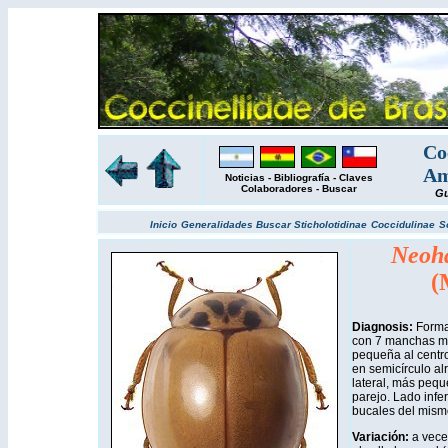
Co
Am
Noticias
-
Bibliografía
-
Claves
Colaboradores
-
Buscar
Gu
Inicio
Generalidades
Buscar
Sticholotidinae
Coccidulinae
S
Neoha
(
Diagnosis:
Forma
con 7 manchas ma
pequeña al centro
en semicírculo al
lateral, más peque
parejo. Lado infer
bucales del mismo
Variación:
a vec