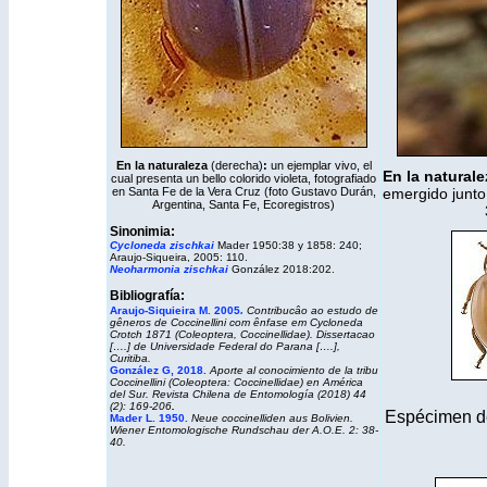
En la naturaleza
(derecha)
:
un ejemplar vivo, el
En la natural
cual presenta un bello colorido violeta, fotografiado
en Santa Fe de la Vera Cruz (foto Gustavo Durán,
emergido junto 
Argentina, Santa Fe,
Ecoregistros
)
Sinonimia:
Cycloneda zischkai
Mader 1950:38 y 1858: 240;
Araujo-Siqueira, 2005: 110.
Neoharmonia zischkai
González 2018:202.
Bibliografía:
.
Araujo-Siquieira M. 2005
Contribucâo ao estudo de
gêneros de Coccinellini com ênfase em Cycloneda
Crotch 1871 (Coleoptera, Coccinellidae). Dissertacao
[….] de Universidade Federal do Parana [….],
Curitiba.
González G, 2018.
Aporte al conocimiento de la tribu
Coccinellini (Coleoptera: Coccinellidae) en América
del Sur. Revista Chilena de Entomología (2018) 44
(2): 169-206
.
Espécimen 
Mader L. 1950
.
Neue coccinelliden aus Bolivien.
Wiener Entomologische Rundschau der A.O.E. 2: 38-
40.