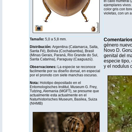
el callo humeral 
ejemplares vivos 
color gris con to
violetas, con un a
Tamaño:
5,0 a 5,8 mm.
Comentarios
género nuevo
Distribución
:
Argentina (Catamarca, Salta,
Novo D. Gonz
Santa Fé), Bolivia (Cochabamba), Brasil
(Minas Gerais, Paraná, Rio Grande do Sul,
genital del m
Santa Catarina), Paraguay (Caaguazú).
especie tipo, 
y el nodulus 
Observaciones:
La especie se reconoce
facilmente por su diseño dorsal, en especial
por el pronoto con siete manchas oscuras.
Nota:
Holotipo depositado en el
Entomologisches Institut, Museum G. Frey,
Tutzing, Alemania (MGFT), se presume que
actualmente esta actualmente en el
Naturhistorisches Museum, Basilea, Suiza
(NHMB)