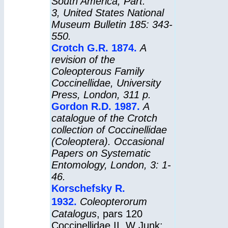
South America, Part.
3, United States National
Museum Bulletin 185: 343-
550.
Crotch G.R. 1874.
A
revision of the
Coleopterous Family
Coccinellidae, University
Press, London, 311 p.
Gordon R.D. 1987.
A
catalogue of the Crotch
collection of Coccinellidae
(Coleoptera).
Occasional
Papers on Systematic
Entomology,
London, 3: 1-
46.
Korschefsky R.
1932.
Coleopterorum
Catalogus
, pars 120
Coccinellidae II, W Junk: