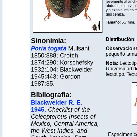
levemente al ancho
abdomen con ventri
y piezas bucales r
gris ceniza.
Tamaño:
5,7 mm
.
Sinonimia:
Distribución
:
Poria togata
Mulsant
Observacion
pequeño tamaño
1850:888; Crotch
1874:290; Korschefsky
Nota:
Lectotip
1932:104; Blackwelder
Universidad d
lectotipo. Te
1945:443; Gordon
1987:35.
Bibliografía:
Blackwelder R. E.
1945.
Checklist of the
Coleopterous Insects of
Mexico, Central America,
the West Indies, and
Espécimen co