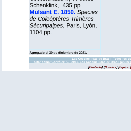
Schenklink, 435 pp.
Mulsant E. 1850
.
Species
de Coleóptères Trimères
Sécuripalpes
, Paris, Lyón,
1104 pp.
Agregado el 30 de diciembre de 2021.
Las Coccinellidae de Brasil- Todos los d
Citar como: González, G. ,2011. Los Coccinellidae de Brasil [onlin
[
Contacto
]
[
Noticias
]
[
Equipo 