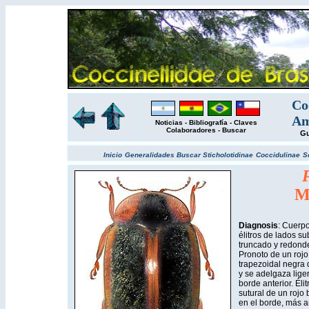
Co
Am
Noticias
-
Bibliografía
-
Claves
Colaboradores
-
Buscar
Gu
Inicio
Generalidades
Buscar
Sticholotidinae
Coccidulinae
S
M
Diagnosis
: Cuerpo
élitros de lados su
truncado y redond
Pronoto de un roj
trapezoidal negra 
y se adelgaza lige
borde anterior. Éli
sutural de un rojo 
en el borde, más 