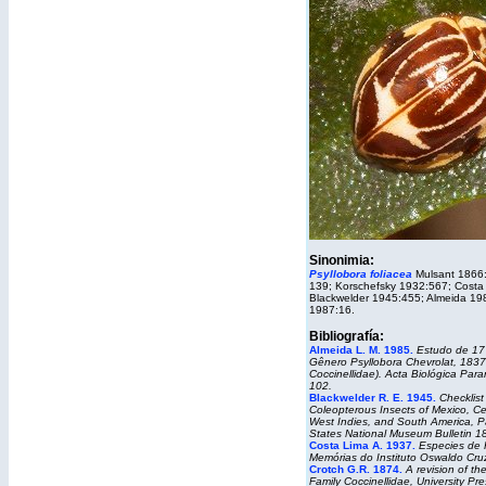
Sinonimia:
Psyllobora foliacea
Mulsant 1866:
139; Korschefsky 1932:567; Costa
Blackwelder 1945:455; Almeida 19
1987:16.
Bibliografía:
Almeida L. M. 1985.
Estudo de 17
Gênero Psyllobora Chevrolat, 1837
Coccinellidae). Acta Biológica Par
102.
Blackwelder R. E. 1945.
Checklist 
Coleopterous Insects of Mexico, Ce
West Indies, and South America, Pa
States National Museum Bulletin 1
Costa Lima A. 1937.
Especies de 
Memórias do Instituto Oswaldo Cru
Crotch G.R. 1874.
A revision of t
Family Coccinellidae
, University Pr