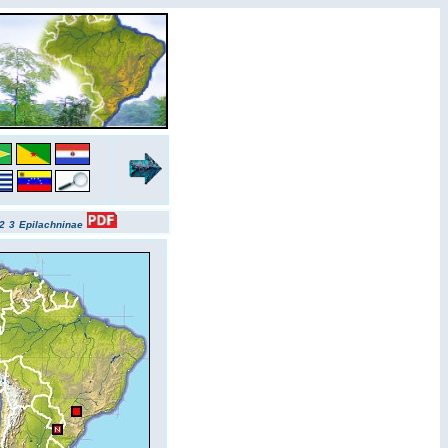
2
3
Epilachninae