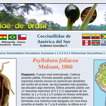
Coccinellidae de
América del Sur
-
Bibliografía
-
Claves
boradores
-
Buscar
Guillermo González F.
uscar
Sticholotidinae
Coccidulinae
Scymninae 1
2
3
4
5
6
7
Chilocorinae
Coccinellinae 1
Psyllobora foliacea
Mulsant, 1866
Diagnosis
: Cuerpo oval redondeado. Cabeza
amarillo pálida. Pronoto amarillo pálido con 4
manchas marrón oscuro en semicírculo alrededor
del centro de la base, las dos basales más grandes,
las discales algo menores. Élitros amarillo pálido con
12 manchas marrones (3:5:1:2:1) separadas de los
bordes, la 1 y 4 y la 2 y 5 unidas en líneas verticales,
las cuales a su vez se unen en ambos extremos
formando una mancha oval alargada con una línea
amarilla al medio; la 7 y la 8 unidas, la última en el