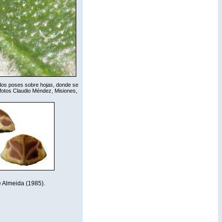
dos poses sobre hojas, donde se
(fotos Claudio Méndez, Misiones,
.
 Almeida (1985).