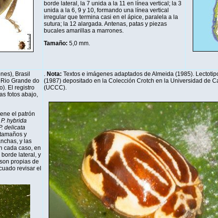
borde lateral, la 7 unida a la 11 en línea vertical; la 3
unida a la 6, 9 y 10, formando una línea vertical
irregular que termina casi en el ápice, paralela a la
sutura; la 12 alargada. Antenas, patas y piezas
bucales amarillas a marrones.
Tamaño:
5,0 mm
.
nes), Brasil
.
Nota:
Textos e imágenes adaptados de Almeida (1985). Lectoti
, Rio Grande do
(1987) depositado en la Colección Crotch en la Universidad de Ca
). El registro
(UCCC).
as fotos abajo,
ene el patrón
a
P. hybrida
P. delicata
 tamaños y
nchas, y las
en cada caso, en
borde lateral, y
son propias de
uado revisar el