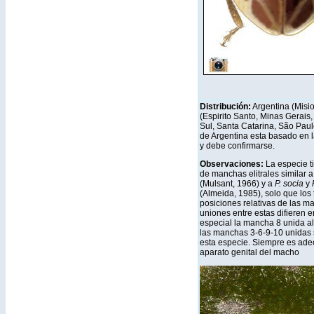
Distribución:
Argentina (Misio
(Espirito Santo, Minas Gerais
Sul, Santa Catarina, São Paulo
de Argentina esta basado en l
y debe confirmarse.
Observaciones:
La especie ti
de manchas elitrales similar 
(Mulsant, 1966) y a
P. socia
y
(Almeida, 1985), solo que los
posiciones relativas de las ma
uniones entre estas difieren 
especial la mancha 8 unida al 
las manchas 3-6-9-10 unidas 
esta especie. Siempre es adec
aparato genital del macho