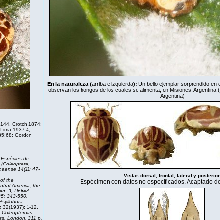
En la naturaleza (
arriba e izquierda
):
Un bello ejemplar sorprendido en 
observan los hongos de los cuales se alimenta, en Misiones, Argentina 
Argentina)
144, Crotch 1874:
 Lima 1937:4;
85:68;
Gordon
 Espécies do
 (Coleoptera,
anaense 14(1): 47-
Vistas dorsal, frontal, lateral y posterior
of the
Espécimen con datos no especificados. Adaptado de
ntral America, the
rt. 3, United
85: 343-550.
Psyllobora.
z
32(1937): 1-12.
he Coleopterous
ess, London, 311 p.