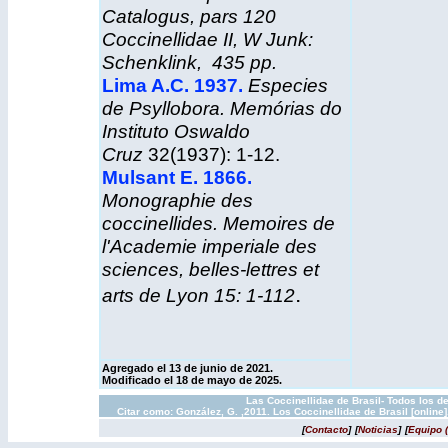
Catalogus, pars 120
Coccinellidae II, W Junk:
Schenklink, 435 pp.
Lima A.C. 1937.
Especies
de Psyllobora. Memórias do
Instituto Oswaldo
Cruz
32(1937): 1-12.
Mulsant E. 1866
.
Monographie des
coccinellides. Memoires de
l'Academie imperiale des
sciences, belles-lettres et
.
arts de Lyon 15: 1-112
Agregado el 13 de junio de 2021.
Modificado el 18 de mayo de 2025.
Las Coccinellidae de Brasil- Todos los d
Citar como: González, G. ,2011. Los Coccinellidae de Brasil [onlin
[
Contacto
]
[
Noticias
]
[
Equipo 