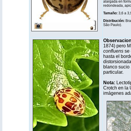
alargada en forma
redondeada, apic
Tamaño:
3,6 a 3
Distribución:
Bra
São Paulo).
Observacion
1874) pero M
confluens
se 
hasta el bor
distorsionada
blanco sucio
particular.
Nota:
Lectot
Crotch en la
imágenes ada