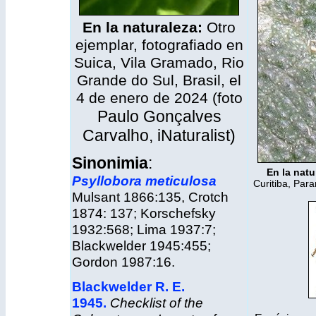
En la naturaleza:
Otro
ejemplar, fotografiado en
Suica, Vila Gramado, Rio
Grande do Sul, Brasil, el
4 de enero de 2024 (foto
Paulo Gonçalves
Carvalho,
iNaturalist
)
Sinonimia
:
En la natu
Psyllobora meticulosa
Curitiba, Para
Mulsant 1866:135, Crotch
1874: 137; Korschefsky
1932:568; Lima 1937:7;
Blackwelder 1945:455;
Gordon 1987:16.
Blackwelder R. E.
1945.
Checklist of the