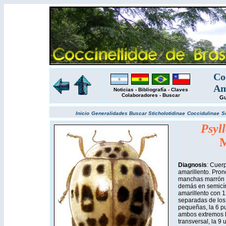
Co
Am
Noticias
-
Bibliografía
-
Claves
Colaboradores
-
Buscar
Gu
Inicio
Generalidades
Buscar
Sticholotidinae
Coccidulinae
S
Psyl
M
Diagnosis
: Cuer
amarillento. Pron
manchas marrón o
demás en semicírc
amarillento con 
separadas de los 
pequeñas, la 6 pu
ambos extremos la
transversal, la 9 