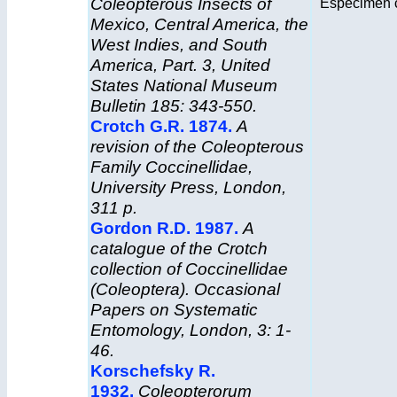
Coleopterous Insects of
Espécimen c
Mexico, Central America, the
West Indies, and South
America, Part. 3, United
States National Museum
Bulletin 185: 343-550.
Crotch G.R. 1874.
A
revision of the Coleopterous
Family Coccinellidae
,
University Press, London,
311 p.
Gordon R.D. 1987.
A
catalogue of the Crotch
collection of Coccinellidae
(Coleoptera). Occasional
Papers on Systematic
Entomology, London, 3: 1-
46.
Korschefsky R.
1932.
Coleopterorum