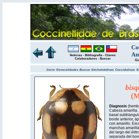
Co
Am
Noticias
-
Bibliografía
-
Claves
Colaboradores
-
Buscar
Gu
Inicio
Generalidades
Buscar
Sticholotidinae
Coccidulinae
S
bisq
(M
Diagnosis
(hembr
Cabeza amarilla.
basal subtriangul
borde anterior, á
con amarillo. Esc
manchas amarilla
del largo del élit
separada del bord