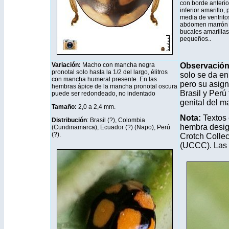
con borde anteri
inferior amarillo,
media de ventrito
abdomen marrón a
bucales amarillas.
pequeños..
Variación:
Macho con mancha negra
Observació
pronotal solo hasta la 1/2 del largo, élitros
solo se da en
con mancha humeral presente. En las
pero su asign
hembras ápice de la mancha pronotal oscura
Brasil y Perú
puede ser redondeado, no indentado
genital del m
T
amaño:
2,0 a 2,4 mm.
Nota:
Textos 
Distribución
: Brasil (?), Colombia
hembra desig
(Cundinamarca), Ecuador (?) (Napo), Perú
(?).
Crotch Collec
(UCCC)
. Las