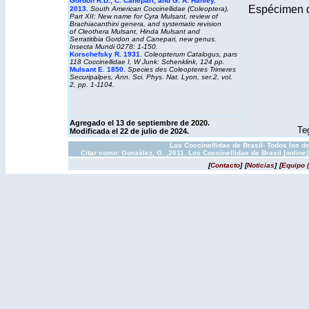
Gordon R.D., C. Canepari, and G. A. Hanley.
Espécimen d
2013.
South American Coccinellidae (Coleoptera),
Part XII: New name for Cyra Mulsant, review of
Brachiacanthini genera, and systematic revision
of Cleothera Mulsant, Hinda Mulsant and
Serratitibia Gordon and Canepari, new genus.
Insecta Mundi 0278: 1-150.
Korschefsky R. 1931.
Coleopterum Catalogus
, pars
118 Coccinellidae I, W Junk: Schenklink, 124 pp.
Mulsant E. 1850.
Species des Coleopteres Trimeres
Securipalpes, Ann. Sci. Phys. Nat. Lyon, ser.2, vol.
2, pp. 1-1104.
Agregado el 13 de septiembre de 2020.
Teg
Modificada el 22 de julio de 2024.
Las Coccinellidae de Brasil- Todos los d
Citar como: González, G. ,2011. Los Coccinellidae de Brasil [onlin
[
Contacto
]
[
Noticias
]
[
Equipo 