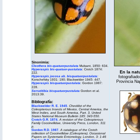
Sinonimia:
Cleothera bis-quatuorpustulata
Mulsant, 1850: 634.
Hyperaspis bis-quatuor-pustulata
: Crotch 1874:
En la nat
222.
Hyperaspis jocosa ab. bisquatuorpustulata:
fotografiad
Korschefsky 1931: 190; Blackwelder 1945: 447.
Provincia Na
Hyperaspis bisquatuorpustulata
: Gordon 1987:
.
228
Serratitibia bisquatuorpustulata
Gordon et al.
2013:39.
Bibliografía:
Blackwelder R. E. 1945
.
Checklist of the
Coleopterous Insects of Mexico, Central America, the
West Indies, and South America, Part. 3, United
States National Museum Bulletin 185: 343-550.
Crotch G.R. 1874.
A revision of the Coleopterous
Family Coccinellidae, University Press, London, 311
p.
Gordon R.D. 1987.
A catalogue of the Crotch
collection of Coccinellidae (Coleoptera).
Occasional
Papers on Systematic Entomology,
London, 3: 1-46