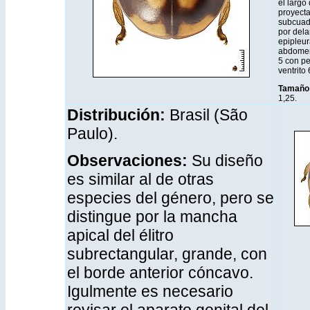
el largo
proyecta
subcuad
por dela
epipleur
abdomen 
5 con pe
ventrito
Tamaño
1,25.
Distribución
:
Brasil (São
Paulo).
Observaciones:
Su diseño
es similar al de otras
especies del género, pero se
distingue por la mancha
apical del élitro
subrectangular, grande, con
el borde anterior cóncavo.
Igulmente es necesario