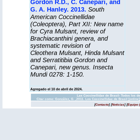
Gordon R.D., C. Canepari, and
G. A. Hanley. 2013.
South
American Coccinellidae
(Coleoptera), Part XII: New name
for Cyra Mulsant, review of
Brachiacanthini genera, and
systematic revision of
Cleothera Mulsant, Hinda Mulsant
and Serratitibia Gordon and
Canepari, new genus. Insecta
Mundi 0278: 1-150.
Agregado el 10 de abril de 2024.
Las Coccinellidae de Brasil- Todos los d
Citar como: González, G. ,2011. Los Coccinellidae de Brasil [onlin
[
Contacto
]
[
Noticias
]
[
Equipo 