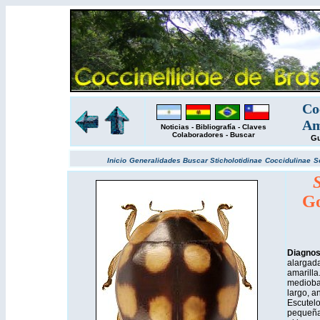
Co
Am
Noticias
-
Bibliografía
-
Claves
Colaboradores
-
Buscar
Gu
Inicio
Generalidades
Buscar
Sticholotidinae
Coccidulinae
S
S
Go
Diagno
alargada
amarilla
mediobas
largo, a
Escutelo
pequeña