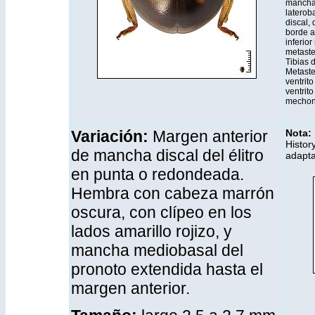
manchas
laterob
discal, 
borde a
inferior
metaste
Tibias d
Metaste
ventrito
ventrit
mechone
Variación:
Margen anterior
Nota:
Histor
de mancha discal del élitro
adapt
en punta o redondeada.
Hembra con cabeza marrón
oscura, con clípeo en los
lados amarillo rojizo, y
mancha mediobasal del
pronoto extendida hasta el
margen anterior.