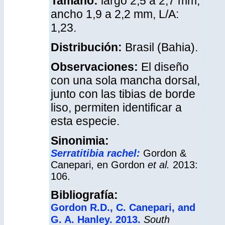
Tamaño:
largo 2,5 a 2,7 mm,
ancho 1,9 a 2,2 mm, L/A:
1,23.
Distribución
:
Brasil (Bahia).
Observaciones:
El diseño
con una sola mancha dorsal,
junto con las tibias de borde
liso, permiten identificar a
esta especie.
Sinonimia:
Serratitibia rachel:
Gordon &
Canepari, en Gordon
et al.
2013:
106.
Bibliografía:
Gordon R.D., C. Canepari, and
G. A. Hanley. 2013.
South