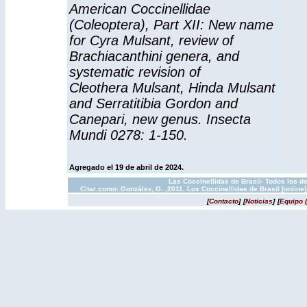
American Coccinellidae
(Coleoptera), Part XII: New name
for Cyra Mulsant, review of
Brachiacanthini genera, and
systematic revision of
Cleothera Mulsant, Hinda Mulsant
and Serratitibia Gordon and
Canepari, new genus. Insecta
Mundi 0278: 1-150.
Agregado el 19 de abril de 2024.
Las Coccinellidae de Brasil- Todos los d
Citar como: González, G. ,2011. Los Coccinellidae de Brasil [onlin
[
Contacto
]
[
Noticias
]
[
Equipo 