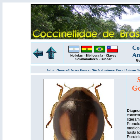
Co
Am
Noticias
-
Bibliografía
-
Claves
Colaboradores
-
Buscar
Gu
Inicio
Generalidades
Buscar
Sticholotidinae
Coccidulinae
S
S
Go
Diagno
convexa
ligeram
Pronoto
medioba
hasta lo
Escutel