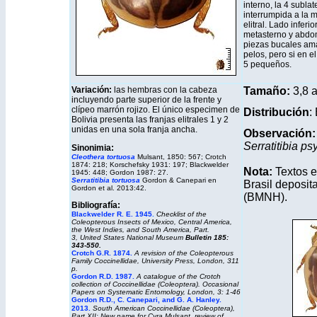
interno, la 4 sublat
interrumpida a la m
elitral. Lado inferi
metasterno y abdom
piezas bucales ama
pelos, pero si en el
5 pequeños.
Variación:
las hembras con la cabeza
T
amaño:
3,8 
incluyendo parte superior de la frente y
clípeo marrón rojizo. El único especimen de
Distribución
:
Bolivia presenta las franjas elitrales 1 y 2
unidas en una sola franja ancha.
Observación
Serratitibia ps
Sinonimia:
Cleothera tortuosa
Mulsant, 1850: 567; Crotch
1874: 218; Korschefsky 1931: 197; Blackwelder
Nota:
Textos 
1945: 448; Gordon 1987: 27.
Serratitibia tortuosa
Gordon & Canepari en
Brasil deposit
Gordon et al. 2013:42.
(BMNH).
Bibliografía:
Blackwelder R. E. 1945
.
Checklist of the
Coleopterous Insects of Mexico, Central America,
the West Indies, and South America, Part.
3, United States National Museum
Bulletin 185:
343-550.
Crotch G.R. 1874.
A revision of the Coleopterous
Family Coccinellidae, University Press, London, 311
p.
Gordon R.D. 1987.
A catalogue of the Crotch
collection of Coccinellidae (Coleoptera).
Occasional
Papers on Systematic Entomology,
London, 3: 1-46
Gordon R.D., C. Canepari, and G. A. Hanley.
2013.
South American Coccinellidae (Coleoptera),
Part XII: New name for Cyra Mulsant, review of