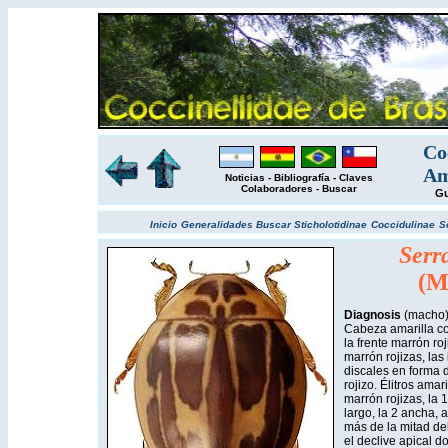
Co
Am
Noticias
-
Bibliografía
-
Claves
Colaboradores
-
Buscar
Gu
Inicio
Generalidades
Buscar
Sticholotidinae
Coccidulinae
S
Serra
(M
Diagnosis
(macho)
Cabeza amarilla c
la frente marrón ro
marrón rojizas, las
discales en forma
rojizo. Élitros amar
marrón rojizas, la 
largo, la 2 ancha,
más de la mitad del
el declive apical 