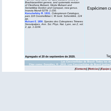
Brachiacanthini genera, and systematic revision
of Cleothera Mulsant, Hinda Mulsant and
Espécimen co
Serratitibia Gordon and Canepari, new genus.
Insecta Mundi 0278: 1-150.
Korschefsky R. 1931.
Coleopterum Catalogus
,
pars 118 Coccinellidae I, W Junk: Schenklink, 124
pp.
Species des Coleopteres Trimeres
Mulsant E. 1850.
Securipalpes, Ann. Sci. Phys. Nat. Lyon, ser.2, vol.
2, pp. 1-1104.
Teg
Agregado el 20 de septiembre de 2020.
Las Coccinellidae de Brasil- Todos los d
Citar como: González, G. ,2011. Los Coccinellidae de Brasil [onlin
[
Contacto
]
[
Noticias
]
[
Equipo 