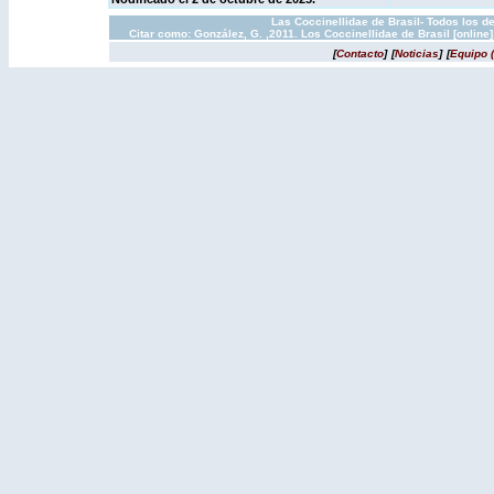
Las Coccinellidae de Brasil- Todos los d
Citar como: González, G. ,2011. Los Coccinellidae de Brasil [onlin
[
Contacto
]
[
Noticias
]
[
Equipo 