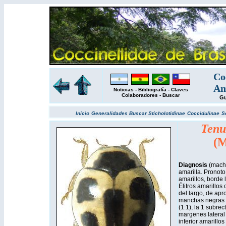
Co
Am
Noticias
-
Bibliografía
-
Claves
Colaboradores
-
Buscar
Gu
Inicio
Generalidades
Buscar
Sticholotidinae
Coccidulinae
S
Tenui
(M
Diagnosis
(macho
amarilla. Pronoto
amarillos, borde 
Élitros amarillos
del largo, de ap
manchas negras a
(1:1), la 1 subrec
margenes lateral
inferior amarillo