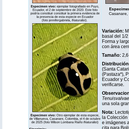
Especimen vivo:
ejemplar fotografiado en Puyo,
Especime
Ecuador, el 2 de septiembre de 2020. Este foto
Casanare, 
podría constituir constituir la primera evidencia de
la presencia de esta especie en Ecuador
(foto jennifergabriela,
iNaturalist
).
Variación:
M
basal del 1/2
Forma y largo
con área centr
Tamaño:
2,6
Distribución
(Santa Catar
(Pastaza*), P
Ecuador y Co
verificarse.
Observacio
Tenuisvalvae
una sola gra
Nota:
Lectoti
Especimen vivo:
Otro ejemplar de esta especie,
la Colección
de Villanueva, Casanare, Colombia, el 4 de octubre
e imágenes a
de 2025 (foto Wilson Lombana Riaño
iNaturalist
)
cita para Bol