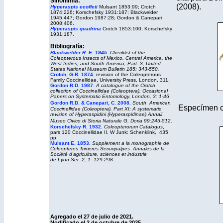
Sinonimia:
(2008).
Hyperaspis ecoffeti
Mulsant 1853:99; Crotch
1874:226; Korschefsky 1931:187; Blackwelder
1945:447; Gordon 1987:28;
Gordon & Canepari
2008:406.
Hyperaspis quadrina
Crotch 1853:100; Korschefsky
1931:187.
Bibliografía:
Blackwelder R. E. 1945.
Checklist of the
Coleopterous Insects of Mexico, Central America, the
West Indies, and South America, Part. 3, United
States National Museum Bulletin 185: 343-550.
Crotch, G.R. 1874.
revision of the Coleopterous
Family Coccinellidae, University Press, London, 311.
Gordon R.D. 1987.
A catalogue of the Crotch
collection of Coccinellidae (Coleoptera).
Occasional
Papers on Systematic Entomology,
London, 3: 1-46
Gordon R.D. & Canepari, C. 2008.
South American
Especímen c
Coccinellidae (Coleoptera). Part XI: A systematic
revision of Hyperaspidini (Hyperaspidinae) Annali
.
Museo Civico di Storia Naturale G. Doria 99:245-512
Korschefsky R. 1932.
Coleopterorum Catalogus
,
pars 120 Coccinellidae II, W Junk: Schenklink, 435
pp.
Mulsant E. 1853.
Supplement a la monographie de
Coleopteres Trimeres Securipalpes. Annales de la
Société d'agriculture, sciences et industrie
de Lyon Ser. 2, 1: 129-298.
.
Agregado el
27 de julio de 2021.
Nodificado el 2 de octubre de 2025.