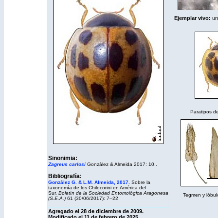
Ejemplar vivo:
un
Paratipos d
Sinonimia:
Zagreus carlosi
González & Almeida 2017: 10..
Bibliografía:
González G. & L.M. Almeida, 2017.
Sobre la
taxonomía de los Chilocorini en América del
.
Sur.
Boletín de la Sociedad Entomológica Aragonesa
Tegmen y lóbulo 
(S.E.A.)
61 (30/06/2017): 7–22
Agregado el 28 de diciembre de 2009.
Modificado el 11 de febrero de 2025.