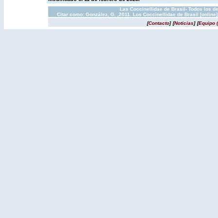
Las Coccinellidae de Brasil- Todos los d
Citar como: González, G. ,2011. Los Coccinellidae de Brasil [onlin
[
Contacto
]
[
Noticias
]
[
Equipo 