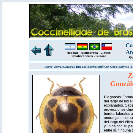
Co
Am
Noticias
-
Bibliografía
-
Claves
Colaboradores
-
Buscar
Gu
Inicio
Generalidades
Buscar
Sticholotidinae
Coccidulinae
S
Z
Gonzál
Diagnosis
: Forma
del largo de los é
explanados. Cabe
proyecciones clip
bordes laterales a
anaranjado con se
del largo del élitr
y unida con su par
entre sí, ninguna