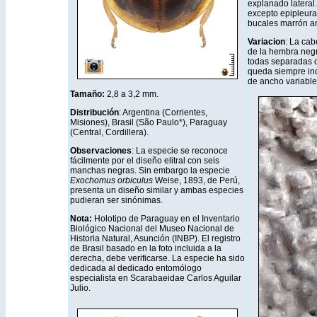
explanado lateral
excepto epipleura
bucales marrón a
Variacion
: La cab
de la hembra negr
todas separadas o
queda siempre ind
de ancho variable
Tamaño:
2,8 a 3,2 mm
.
Distribución
: Argentina (Corrientes,
Misiones), Brasil (São Paulo*), Paraguay
(Central, Cordillera).
Observaciones
: La especie se reconoce
fácilmente por el diseño elitral con seis
manchas negras. Sin embargo la especie
Exochomus orbiculus
Weise, 1893, de Perú,
presenta un diseño similar y ambas especies
pudieran ser sinónimas.
Nota:
Holotipo de Paraguay en el Inventario
Biológico Nacional del Museo Nacional de
Historia Natural, Asunción (INBP). El registro
de Brasil basado en la foto incluida a la
derecha, debe verificarse. La especie ha sido
dedicada al dedicado entomólogo
especialista en Scarabaeidae Carlos Aguilar
Julio.