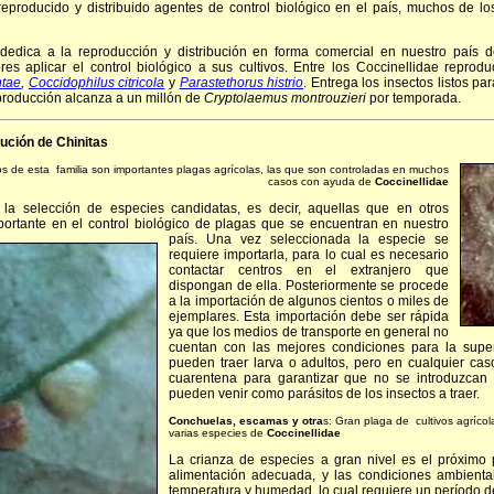
 reproducido y distribuido agentes de control biológico en el país, muchos de l
edica a la reproducción y distribución en forma comercial en nuestro país 
es aplicar el control biológico a sus cultivos. Entre los Coccinellidae repro
ntae
,
Coccidophilus citricola
y
Parastethorus histrio
. Entrega los insectos listos p
producción alcanza a un millón de
Cryptolaemus montrouzieri
por temporada.
bución de Chinitas
s de esta familia son importantes plagas agrícolas, las que son controladas en muchos
casos con ayuda de
Coccinellidae
la selección de especies candidatas, es decir, aquellas que en otros
mportante en el control biológico de plagas que se encuentran en nuestro
país.
Una vez seleccionada la especie se
requiere importarla, para lo cual es necesario
contactar centros en el extranjero que
dispongan de ella. Posteriormente se procede
a la importación de algunos cientos o miles de
ejemplares. Esta importación debe ser rápida
ya que los medios de transporte en general no
cuentan con las mejores condiciones para la supe
pueden traer larva o adultos, pero en cualquier ca
cuarentena para garantizar que no se introduzcan
pueden venir como parásitos de los insectos a traer.
Conchuelas, escamas y otra
s:
Gran plaga de cultivos agríco
varias especies de
Coccinellidae
La crianza de especies a gran nivel es el próximo
alimentación adecuada, y las condiciones ambienta
temperatura y humedad, lo cual requiere un período d