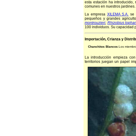
esta estación ha introducido,
comunes en nuestros jardines.
La empresa
XILEMA S.A.
se d
pequeños y grandes agricultor
montrouzieri
,
Rhizobius lopha
100 individuos. Su capacidad 
Importación, Crianza y Distri
Chanchitos Blancos
:
Los miembro
La introducción empieza con 
territorios juegan un papel i