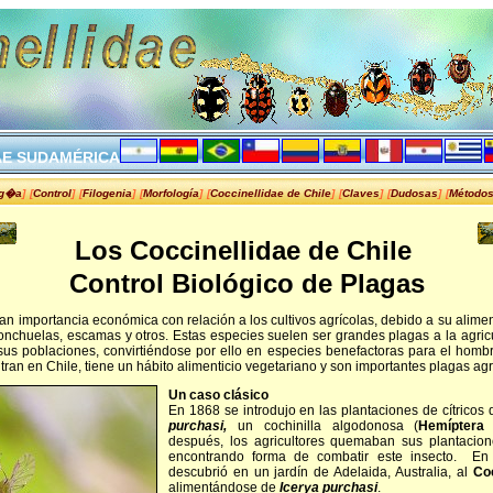
AE SUDAMÉRIC
A
og�a
]
[
Control
]
[
Filogenia
]
[
Morfología
]
[
Coccinellidae de Chile
]
[
Claves
]
[
Dudosas
]
[
Método
Los Coccinellidae de Chile
Control Biológico de Plagas
an importancia económica con relación a los cultivos agrícolas, debido a su alim
onchuelas, escamas y otros. Estas especies suelen ser grandes plagas a la agricul
 sus poblaciones, convirtiéndose por ello en especies benefactoras para el hombr
an en Chile, tiene un hábito alimenticio vegetariano y son importantes plagas agr
Un caso clásico
En 1868 se introdujo en las plantaciones de cítricos 
purchasi,
un cochinilla algodonosa (
Hemíptera
después, los agricultores quemaban sus plantacio
encontrando forma de combatir este insecto. En
descubrió en un jardín de Adelaida, Australia, al
Coc
alimentándose de
Icerya purchasi
.