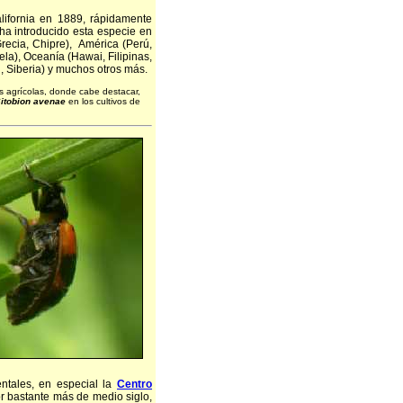
lifornia en 1889, rápidamente
 ha introducido esta especie en
Grecia, Chipre), América (Perú,
ela), Oceanía (Hawai, Filipinas,
n, Siberia) y muchos otros más.
os agrícolas, donde cabe destacar,
itobion avenae
en los cultivos de
tales, en especial la
Centro
or bastante más de medio siglo,