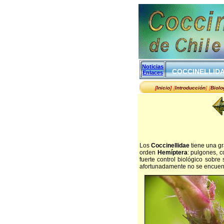
Noticias
COCCINELLID
Enlaces
[
Inicio
]
[
Introducción
]
[
Biol
Los
Coccinellidae
tiene una gr
orden
Hemíptera
: pulgones, c
fuerte control biológico sobre
afortunadamente no se encuentr