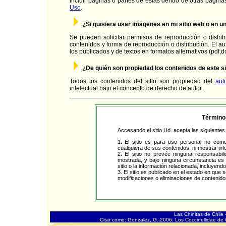
incluir páginas o partes de éstas dentro de otras págin
Uso
.
¿Si quisiera usar imágenes en mi sitio web o en u
Se pueden solicitar permisos de reproducción o distr
contenidos y forma de reproducción o distribución. El a
los publicados y de textos en formatos alternativos (pdf,d
¿De quién son propiedad los contenidos de este si
Todos los contenidos del sitio son propiedad del
aut
intelectual bajo el concepto de derecho de autor.
Término
Accesando el sitio Ud. acepta las siguientes
1. El sitio es para uso personal no comer
cualquiera de sus contenidos, ni mostrar inf
2. El sitio no provée ninguna responsabil
mostrada, y bajo ninguna circunstancia es
sitio o la información relacionada, incluyendo
3. El sitio es publicado en el estado en qu
modificaciones o eliminaciones de contenido
Las Chinitas de Chile
Citar como: Gonzalez, G.,2006. Los Coccinellidae de C