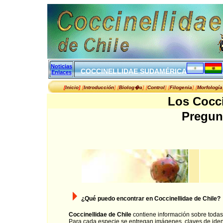
Noticias
COCCINELLIDAE SUDAMÉRIC
A
Enlaces
[
Inicio
]
[
Introducción
]
[
Biolog�a
]
[
Control
]
[
Filogenia
]
[
Morfología
Los Cocci
Pregun
¿Qué puedo encontrar en Coccinellidae de Chile?
Coccinellidae de Chile
contiene información sobre todas 
Para cada especie se entregan imágenes, claves de identif