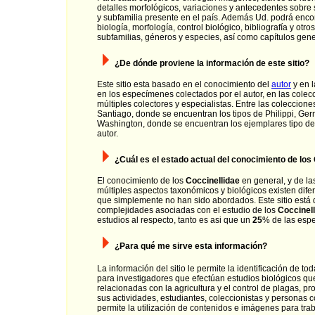
detalles morfológicos, variaciones y antecedentes sobre
y subfamilia presente en el país. Además Ud. podrá encon
biología, morfología, control biológico, bibliografía y ot
subfamilias, géneros y especies, así como capítulos gene
¿De dónde proviene la información de este sitio?
Este sitio esta basado en el conocimiento del
autor
y en l
en los especímenes colectados por el autor, en las cole
múltiples colectores y especialistas. Entre las coleccio
Santiago, donde se encuentran los tipos de Philippi, Ge
Washington, donde se encuentran los ejemplares tipo de
autor.
¿Cuál es el estado actual del conocimiento de los 
El conocimiento de los
Coccinellidae
en general, y de la
múltiples aspectos taxonómicos y biológicos existen difer
que simplemente no han sido abordados. Este sitio está d
complejidades asociadas con el estudio de los
Coccinel
estudios al respecto, tanto es asi que un
25
% de las espe
¿Para qué me sirve esta información?
La información del sitio le permite la identificación de to
para investigadores que efectúan estudios biológicos que
relacionadas con la agricultura y el control de plagas, p
sus actividades, estudiantes, coleccionistas y personas c
permite la utilización de contenidos e imágenes para tra