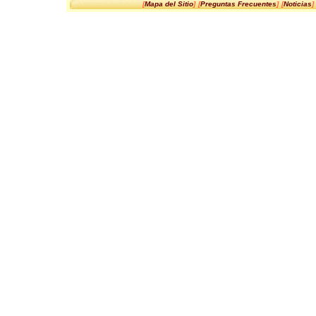
[
Mapa del Sitio
]
[
Preguntas Frecuentes
]
[
Noticias
]