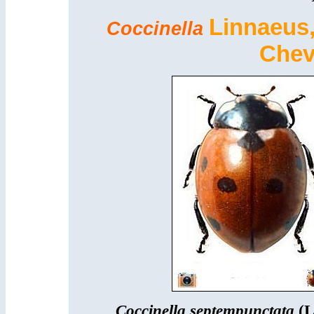
Linna
C
occinella
Chev
Coccinella septempunctata
(L