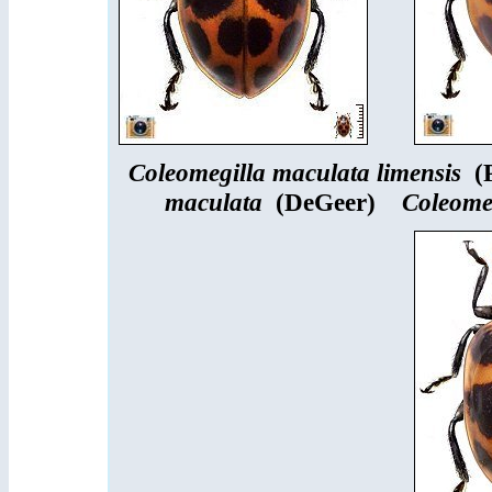
Coleomegilla maculata limensis
(P
maculata
(DeGeer)
Coleome