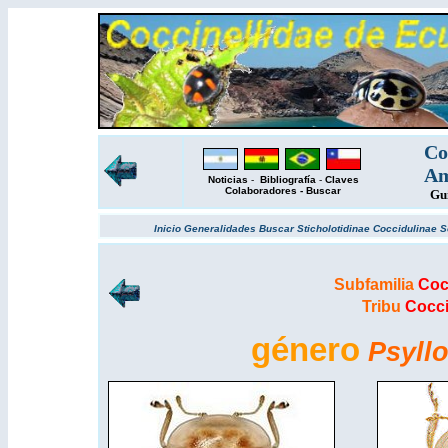
Co
Am
Noticias
-
Bibliografía
-
Claves
Colaboradores
-
Buscar
Gu
Inicio
Generalidades
Buscar
Sticholotidinae
Coccidulinae
S
Subfamilia
Coc
Tribu
Cocci
género
Psyll