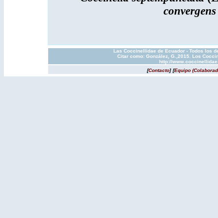
convergen
Las Coccinellidae de Ecuador - Todos los d
Citar como: González, G.,2015. Los Coccin
http://www.coccinellida
[
Contacto
]
[
Equipo (Colaborad