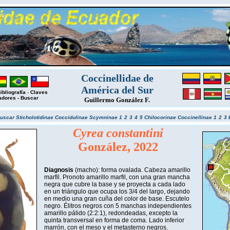
Coccinellidae de
América del Sur
ibliografía
-
Claves
adores
-
Buscar
Guillermo González F.
uscar
Sticholotidinae
Coccidulinae
Scymninae 1
2
3
4
5
Chilocorinae
Coccinellinae 1
2
3
Cyrea constantini
González, 2022
Diagnosis
(macho): forma ovalada. Cabeza amarillo
marfil. Pronoto amarillo marfil, con una gran mancha
negra que cubre la base y se proyecta a cada lado
en un triángulo que ocupa los 3/4 del largo, dejando
en medio una gran cuña del color de base. Escutelo
negro. Élitros negros con 5 manchas independientes
amarillo pálido (2:2:1), redondeadas, excepto la
quinta transversal en forma de coma. Lado inferior
marrón, con el meso y el metasterno negros.