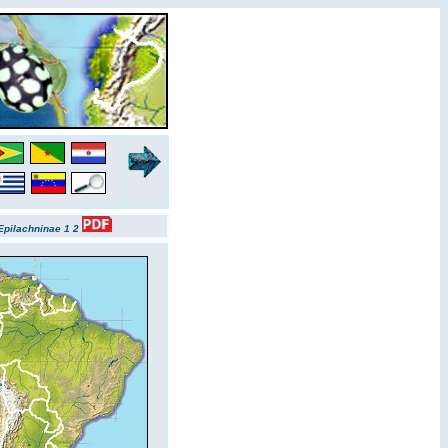
Epilachninae 1
2