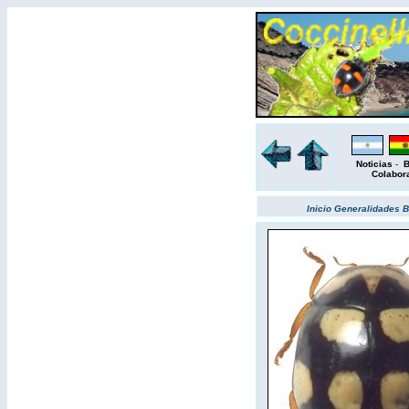
Noticias
-
B
Colabor
Inicio
Generalidades
B