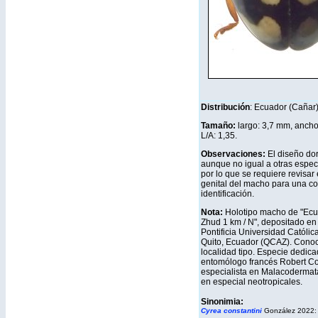
Distribución
: Ecuador (Cañar
Tamaño:
largo: 3,7 mm, ancho
L/A: 1,35.
Observaciones:
El diseño dor
aunque no igual a otras espec
por lo que se requiere revisar 
genital del macho para una co
identificación.
Nota:
Holotipo macho de "Ecu
Zhud 1 km / N", depositado en
Pontificia Universidad Católic
Quito, Ecuador (QCAZ). Conoc
localidad tipo. Especie dedica
entomólogo francés Robert Co
especialista en Malacodermat
en especial neotropicales.
Sinonimia:
Cyrea constantini
González 2022: