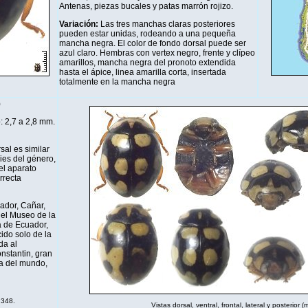
Antenas, piezas bucales y patas marrón rojizo.
Variación:
Las tres manchas claras posteriores
pueden estar unidas, rodeando a una pequeña
mancha negra. El color de fondo dorsal puede ser
azul claro. Hembras con vertex negro, frente y clípeo
amarillos, mancha negra del pronoto extendida
hasta el ápice, linea amarilla corta, insertada
totalmente en la mancha negra
)
: 2,7 a 2,8 mm.
sal es similar
ies del género,
el aparato
rrecta
ador, Cañar,
 el Museo de la
a de Ecuador,
ido solo de la
da al
nstantin, gran
a del mundo,
 348.
Vistas dorsal, ventral, frontal, lateral y posterior 