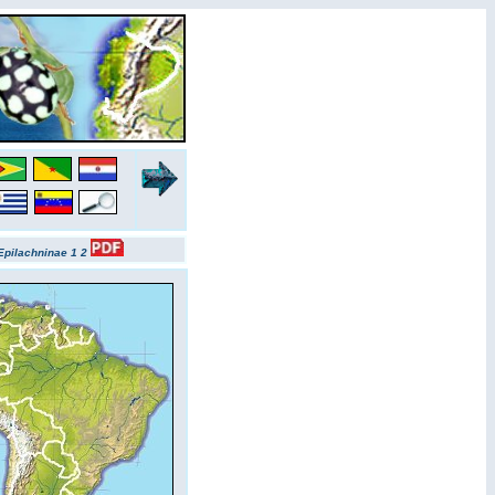
Epilachninae 1
2