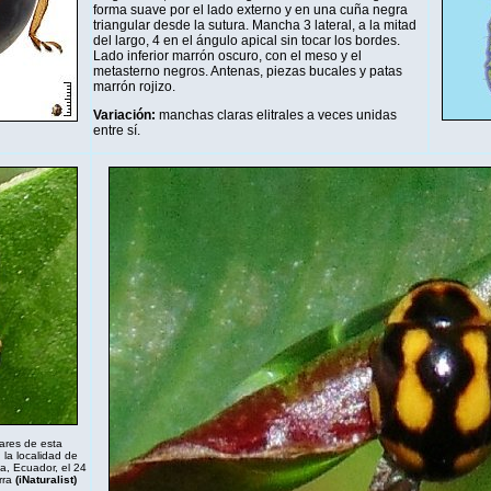
forma suave por el lado externo y en una cuña negra
triangular desde la sutura. Mancha 3 lateral, a la mitad
del largo, 4 en el ángulo apical sin tocar los bordes.
Lado inferior marrón oscuro, con el meso y el
metasterno negros. Antenas, piezas bucales y patas
marrón rojizo.
Variación:
manchas claras elitrales a veces unidas
entre sí.
ares de esta
 la localidad de
a, Ecuador, el 24
rra
(
iNaturalist
)