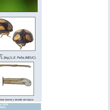
ior
1, [leg.] L.E. Peña (MEUC).
sta lateral y detalle del ápice.
de 2015
 Web: