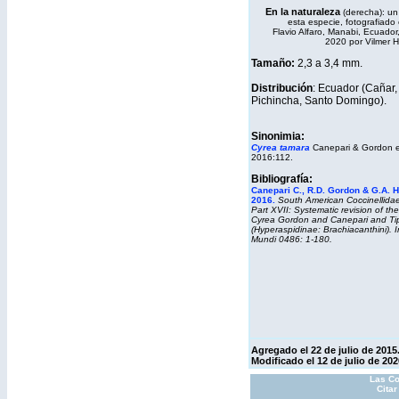
En la naturaleza
(derecha): un 
esta especie, fotografiado 
Flavio Alfaro, Manabi, Ecuador,
2020 por Vilmer H
Tamaño:
2,3 a 3,4 mm.
Distribución
: Ecuador (Cañar,
Pichincha, Santo Domingo).
Sinonimia:
Cyrea tamara
Canepari & Gordon 
2016:112.
Bibliografía:
Canepari C., R.D. Gordon & G.A. 
2016.
South American Coccinellidae
Part XVII: Systematic revision of th
Cyrea
Gordon and Canepari and
Ti
(Hyperaspidinae: Brachiacanthini).
I
Mundi
0486: 1-180.
Agregado el 22 de julio de 2015
Modificado el 12 de julio de 202
Las Co
Cita