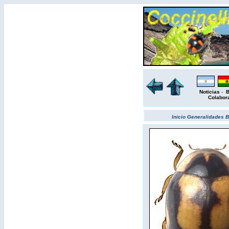
Noticias
-
B
Colabor
Inicio
Generalidades
B