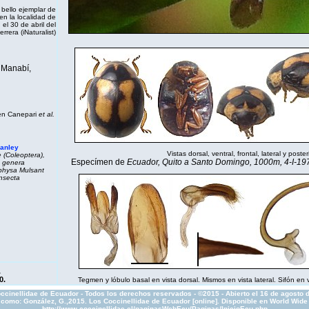
bello ejemplar de
en la localidad de
 el 30 de abril del
errera (
iNaturalist
)
 Manabí,
en Canepari
et al.
Hanley
Vistas dorsal, ventral, frontal, lateral y poster
 (Coleoptera),
Especímen de
Ecuador, Quito a Santo Domingo, 1000m, 4-I-197
e genera
physa
Mulsant
nsecta
.
0.
Tegmen y lóbulo basal en vista dorsal. Mismos en vista lateral. Sifón en vi
ccinellidae de Ecuador - Todos los derechos reservados - ©2015 - Abierto el 16 de agosto 
r como: González, G.,2015. Los Coccinellidae de Ecuador [online]. Disponible en World Wide
http://www.coccinellidae.cl/paginasWebEcu/Paginas/InicioEcu.php