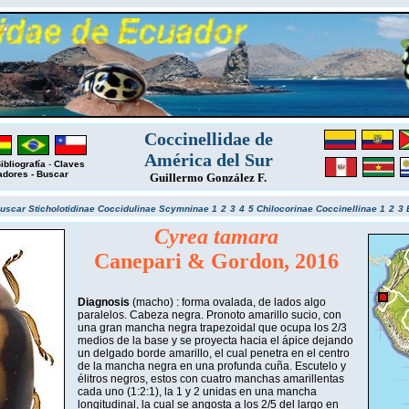
Coccinellidae de
América del Sur
ibliografía
-
Claves
adores
-
Buscar
Guillermo González F.
uscar
Sticholotidinae
Coccidulinae
Scymninae 1
2
3
4
5
Chilocorinae
Coccinellinae 1
2
3
Cyrea tamara
Canepari & Gordon, 2016
Diagnosis
(macho) : forma ovalada, de lados algo
paralelos. Cabeza negra. Pronoto amarillo sucio, con
una gran mancha negra trapezoidal que ocupa los 2/3
medios de la base y se proyecta hacia el ápice dejando
un delgado borde amarillo, el cual penetra en el centro
de la mancha negra en una profunda cuña. Escutelo y
élitros negros, estos con cuatro manchas amarillentas
cada uno (1:2:1), la 1 y 2 unidas en una mancha
longitudinal, la cual se angosta a los 2/5 del largo en