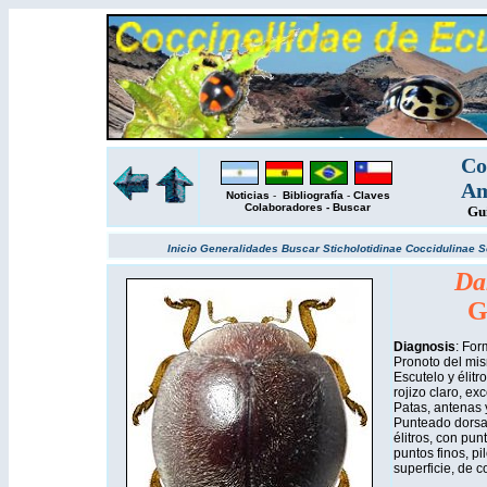
Co
Am
Noticias
-
Bibliografía
-
Claves
Colaboradores
-
Buscar
Gu
Inicio
Generalidades
Buscar
Sticholotidinae
Coccidulinae
S
Da
G
Diagnosis
: For
Pronoto del mis
Escutelo y élitr
rojizo claro, e
Patas, antenas 
Punteado dorsal
élitros, con pu
puntos finos, pi
superficie, de c