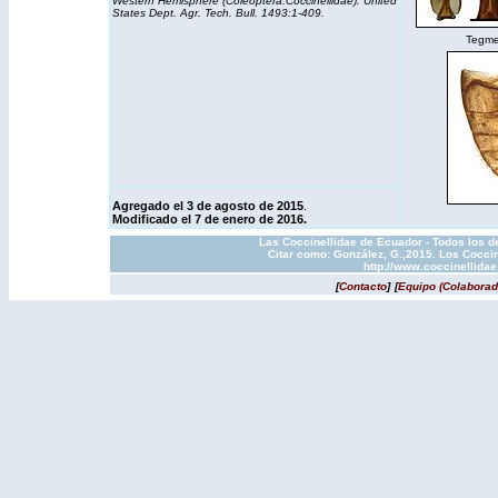
Western Hemisphere (Coleoptera:Coccinellidae). United
States Dept. Agr. Tech. Bull. 1493:1-409.
Tegmen
Agregado el 3 de agosto de 2015
.
Modificado el 7 de enero de 2016.
Las Coccinellidae de Ecuador - Todos los d
Citar como: González, G.,2015. Los Coccin
http://www.coccinellida
[
Contacto
]
[
Equipo (Colaborad