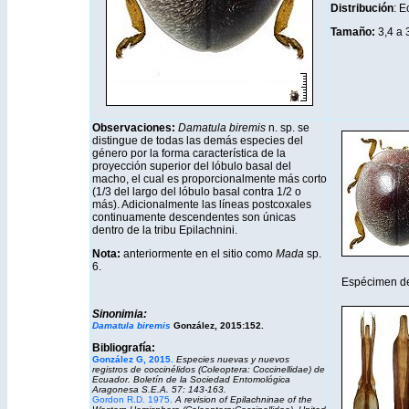
Distribución
: E
Tamaño:
3,4 a 
Observaciones:
Damatula biremis
n. sp. se
distingue de todas las demás especies del
género por la forma característica de la
proyección superior del lóbulo basal del
macho, el cual es proporcionalmente más corto
(1/3 del largo del lóbulo basal contra 1/2 o
más). Adicionalmente las líneas postcoxales
continuamente descendentes son únicas
dentro de la tribu Epilachnini.
Nota:
anteriormente en el sitio como
Mada
sp.
6.
Espécimen d
Sinonimia:
Damatula biremis
González, 2015:152.
Bibliografía:
González G, 2015.
Especies nuevas y nuevos
registros de coccinélidos (Coleoptera: Coccinellidae) de
Ecuador.
Boletín de la Sociedad Entomológica
Aragonesa S.E.A.
57: 143-163.
Gordon R.D. 1975.
A revision of Epilachninae of the