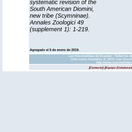
systematic revision of the
South American Diomini,
new tribe (Scymninae).
Annales Zoologici 49
(supplement 1): 1-219.
Agregado el 5 de enero de 2019.
Las Coccinellidae de Ecuador - Todos los d
Citar como: González, G.,2015. Los Coccin
http://www.coccinellida
[
Contacto
]
[
Equipo (Colaborad