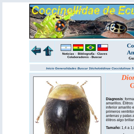
Co
Am
Noticias
-
Bibliografía
-
Claves
Colaboradores
-
Buscar
Gu
Inicio
Generalidades
Buscar
Sticholotidinae
Coccidulinae
S
Dio
G
Diagnosis
: form
amarillos. Élitro
inferior amarillo
primeros ventrito
antenas y patas a
élitros algo brill
Tamaño:
1,4 a 1