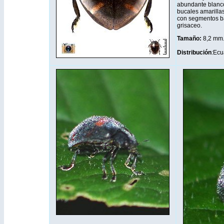
abundante blanco
bucales amarilla
con segmentos ba
grisaceo.
Tamaño:
8,2 mm
Distribución
:Ecu