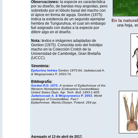
Observaciones:
la especie es característica
por su diseño, de bandas muy angostas, pero
sobretodo por el lóbulo basal del macho con
el ápice en forma de aguja. Gordon (1975)
indica la existencia de un segundo ejemplar
En la natura
hembra de Tunguruhua, el cual sin embargo
una hoja, e
fué asignado con dudas a la especie por
diferir algo en el diseño.
Nota:
textos e imágenes adaptadas de
Gordon (1975). Conocida solo del holotipo
macho en la Colección Crotch de la
Universidad de Cambridge, Gran Bretaña
(UCCC).
Sinonimia:
Epilachna hektea
Gordon 1975:64;
Jadwiszczak A.
& Wegrzynowicz P. 2003:74.
Bibliografía:
Gordon R.D. 1975
.
A revision of Epilachninae of the
Western Hemisphere (Coleoptera:Coccinellidae).
United States Dept. Agr. Tech. Bull. 1493:1-409.
Jadwiszczak A. & Wegrzynowicz P. 2003.
World
catalogue of Coccinellidae. Part I
Epilachninae.
Mantis,
Olsztyn, Poland. 264 pp.
Agregado el 13 de abril de 2017.