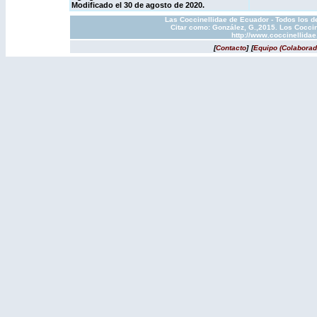
Modificado el 30 de agosto de 2020.
Las Coccinellidae de Ecuador - Todos los d
Citar como: González, G.,2015. Los Coccin
http://www.coccinellida
[
Contacto
]
[
Equipo (Colaborad