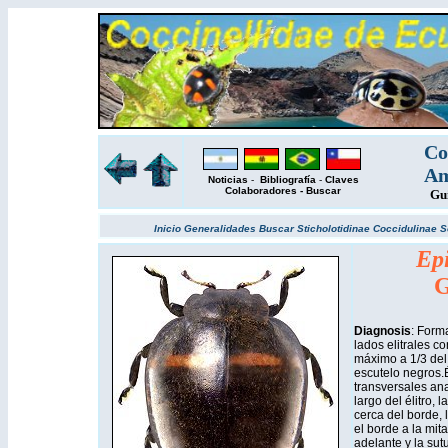
Co
Am
Noticias
-
Bibliografía
-
Claves
Colaboradores
-
Buscar
Gu
Inicio
Generalidades
Buscar
Sticholotidinae
Coccidulinae
S
Ep
G
Diagnosis
: Form
lados elitrales 
máximo a 1/3 del 
escutelo negros.É
transversales an
largo del élitro, 
cerca del borde, 
el borde a la mita
adelante y la sutu