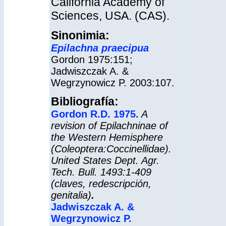
California Academy of
Sciences, USA. (CAS).
Sinonimia:
Epilachna praecipua
Gordon 1975:151;
Jadwiszczak A. &
Wegrzynowicz P. 2003:107.
Bibliografía:
Gordon R.D. 1975
.
A
revision of Epilachninae of
the Western Hemisphere
(Coleoptera:Coccinellidae).
United States Dept. Agr.
Tech. Bull. 1493:1-409
(claves, redescripción,
genitalia)
.
Jadwiszczak A. &
Wegrzynowicz P.