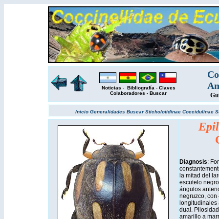
Co
Am
Noticias
-
Bibliografía
-
Claves
Colaboradores
-
Buscar
Gu
Inicio
Generalidades
Buscar
Sticholotidinae
Coccidulinae
S
Epi
Diagnosis
: Fo
constantement
la mitad del la
escutelo negro
ángulos anterio
negruzco, con
longitudinales 
dual. Pilosida
amarillo a mar