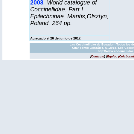
2003
.
World catalogue of
Coccinellidae. Part I
Epilachninae.
Mantis,
Olsztyn,
Poland. 264 pp.
Agregado el 26 de junio de 2017
.
Las Coccinellidae de Ecuador - Todos los d
Citar como: González, G.,2015. Los Coccin
http://www.coccinellida
[
Contacto
]
[
Equipo (Colaborad