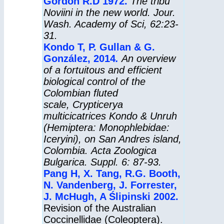
Gordon R.D 1972
.
The tribu
Noviini in the new world. Jour.
Wash. Academy of Sci, 62:23-
31.
Kondo T, P. Gullan & G.
González, 2014
.
An overview
of a fortuitous and efficient
biological control of the
Colombian fluted
scale, Crypticerya
multicicatrices Kondo & Unruh
(Hemiptera: Monophlebidae:
Iceryini), on San Andres island,
Colombia. Acta Zoologica
Bulgarica. Suppl. 6: 87-93.
Pang H, X. Tang, R.G. Booth,
N. Vandenberg, J. Forrester,
J. McHugh, A Ślipinski 2002.
Revision of the Australian
Coccinellidae (Coleoptera).