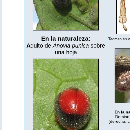
En la naturaleza:
Tegmen en vis
A
dulto de
Anovia punica
sobre
una hoja
En la n
Demian 
(derecha, L