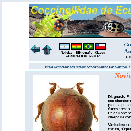
Co
Am
Noticias
-
Bibliografía
-
Claves
Colaboradores
-
Buscar
Gu
Inicio
Generalidades
Buscar
Sticholotidinae
Coccidulinae
S
Noviu
Diagnosis
: Fo
con abundante 
pronoto presen
élitros presen
Patas y antena
cuerpo de colo
Variaciones:
oscuro, púrpur