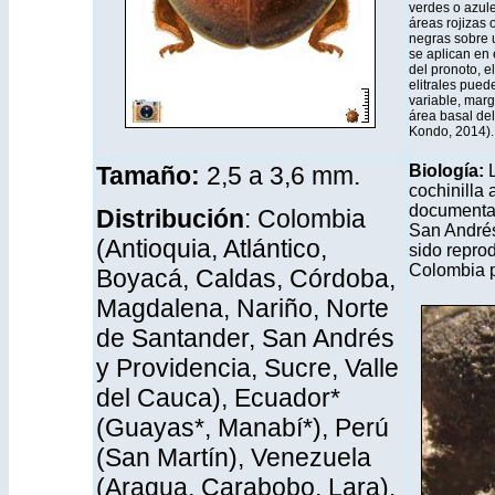
verdes o azul
áreas rojizas
negras sobre 
se aplican en 
del pronoto, el
elitrales pue
variable, marg
área basal del
Kondo, 2014).
Tamaño:
2,5 a 3,6 mm
.
Biología:
cochinilla
documentado
Distribución
: Colombia
San Andrés
(Antioquia, Atlántico,
sido reprod
Colombia p
Boyacá, Caldas, Córdoba,
Magdalena, Nariño, Norte
de Santander, San Andrés
y Providencia, Sucre, Valle
del Cauca), Ecuador*
(Guayas*, Manabí*), Perú
(San Martín), Venezuela
(Aragua, Carabobo, Lara).