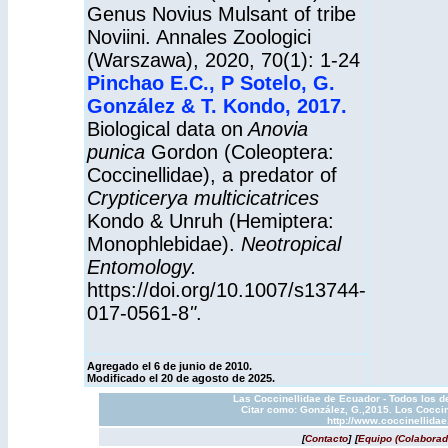
Genus Novius Mulsant of tribe
Noviini. Annales Zoologici
(Warszawa), 2020, 70(1): 1-24
Pinchao E.C., P Sotelo, G.
González & T. Kondo, 2017.
Biological data on
Anovia
punica
Gordon (Coleoptera:
Coccinellidae), a predator of
Crypticerya multicicatrices
Kondo & Unruh (Hemiptera:
Monophlebidae).
Neotropical
Entomology.
https://doi.org/10.1007/s13744-
017-0561-8
"
.
Agregado el 6 de junio de 2010.
Modificado el 20 de agosto de 2025.
Las Coccinellidae de Ecuador - Todos los d
Citar como: González, G.,2015. Los Coccin
http://www.coccinellida
[
Contacto
]
[
Equipo (Colaborad