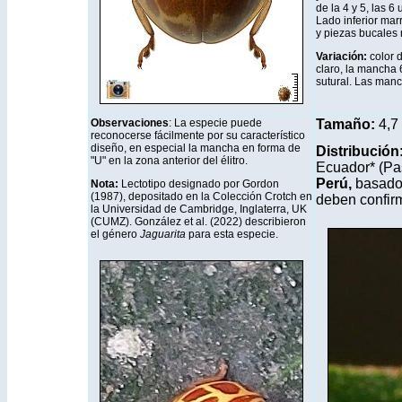
de la 4 y 5, las 6 
Lado inferior mar
y piezas bucales 
Variación:
color 
claro, la mancha 
sutural. Las man
Observaciones
: La especie puede
T
amaño:
4,7
reconocerse fácilmente por su característico
diseño, en especial la mancha en forma de
Distribución
"U" en la zona anterior del élitro.
Ecuador* (Pas
Perú,
basados
Nota:
Lectotipo designado por Gordon
(1987), depositado en la Colección Crotch en
deben confir
la Universidad de Cambridge, Inglaterra, UK
(CUMZ). González et al. (2022) describieron
el género
Jaguarita
para esta especie.