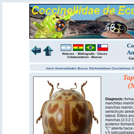
Co
Am
Noticias
-
Bibliografía
-
Claves
Colaboradores
-
Buscar
Gu
Inicio
Generalidades
Buscar
Sticholotidinae
Coccidulinae
S
Tap
(
Diagnosis:
forma
manchitas marrón 
manchas marrón, 
semicírculo alred
lateral. Élitros am
manchas (2:3:2:1)
posterior forman
"C" abierta hacia 
y 5 subcuadradas,