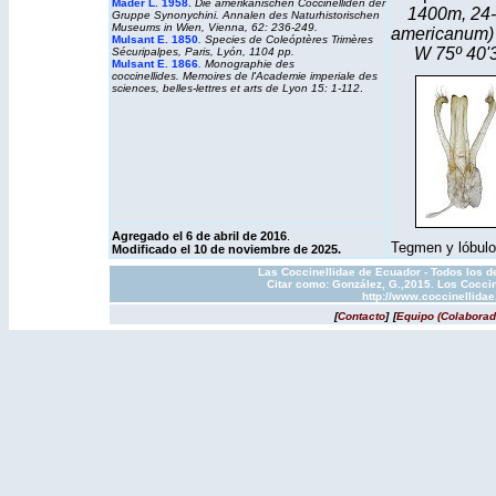
Mader L. 1958.
Die amerikanischen Coccinelliden der
1400m, 24-
Gruppe Synonychini. Annalen des Naturhistorischen
Museums in Wien, Vienna, 62: 236-249.
americanum
Mulsant E. 1850
.
Species de Coleóptères Trimères
W 75º 40'3
Sécuripalpes, Paris, Lyón, 1104 pp.
Mulsant E. 1866
.
Monographie des
coccinellides. Memoires de l'Academie imperiale des
sciences, belles-lettres et arts de Lyon 15: 1-112
.
Agregado el 6 de abril de 2016
.
Tegmen y lóbulo 
Modificado el 10 de noviembre de 2025.
Las Coccinellidae de Ecuador - Todos los d
Citar como: González, G.,2015. Los Coccin
http://www.coccinellida
[
Contacto
]
[
Equipo (Colaborad