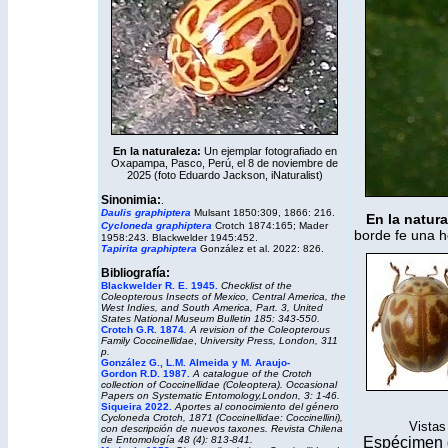
En la naturaleza:
Un ejemplar fotografiado en
Oxapampa, Pasco, Perú, el 8 de noviembre de
2025 (foto Eduardo Jackson,
iNaturalist
)
Sinonimia:
.
Daulis graphiptera
Mulsant 1850:309, 1866: 216.
En la natura
Cycloneda
graphiptera
Crotch 1874:165; Mader
borde fe una h
1958:243. Blackwelder 1945:452.
Tapirita graphiptera
González et al. 2022: 826.
Bibliografía:
Blackwelder R. E. 1945.
Checklist of the
Coleopterous Insects of Mexico, Central America, the
West Indies, and South America, Part. 3, United
States National Museum Bulletin 185: 343-550.
Crotch G.R. 1874
.
A revision of the Coleopterous
Family Coccinellidae
,
University Press, London, 311
p.
González G., L.M. Almeida y M. Araujo-
Gordon R.D. 1987.
A catalogue of the Crotch
collection of Coccinellidae (Coleoptera). Occasional
Papers on Systematic Entomology,
London, 3: 1-46.
Siqueira 2022.
Aportes al conocimiento del género
Cycloneda
Crotch, 1871 (Coccinellidae: Coccinellini),
Vistas 
con descripción de nuevos taxones.
Revista Chilena
de Entomología
48
(4): 813-841.
Espécimen