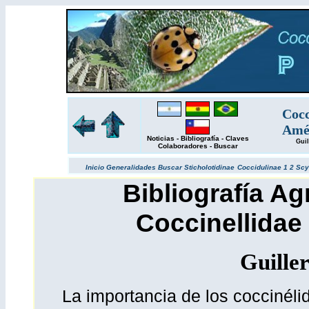
Cocc
Amér
Noticias
-
Bibliografía
-
Claves
Guil
Colaboradores
-
Buscar
Inicio
Generalidades
Buscar
Sticholotidinae
Coccidulinae 1
2
Scy
Bibliografía Ag
Coccinellidae
Guille
La importancia de los coccinélid