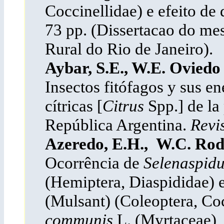
Coccinellidae) e efeito de 
73 pp. (Dissertacao do me
Rural do Rio de Janeiro).
Aybar, S.E., W.E. Oviedo
Insectos fitófagos y sus e
cítricas [
Citrus
Spp.] de la
República Argentina.
Revis
Azeredo, E.H., W.C. Rod
Ocorrência de
Selenaspidu
(Hemiptera, Diaspididae) 
(Mulsant) (Coleoptera, Co
communis
L. (Myrtaceae),