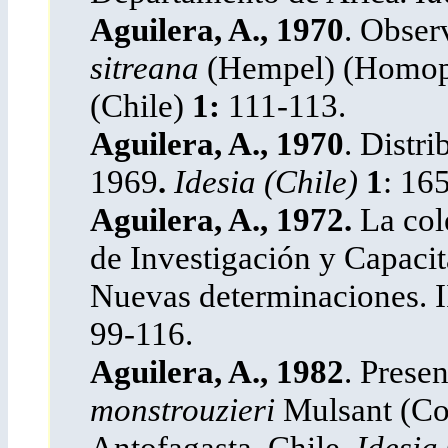
Aguilera, A., 1970
. Obser
sitreana
(Hempel) (Homopt
(Chile)
1:
111-113.
Aguilera, A., 1970
. Distr
1969
.
Idesia (Chile)
1
: 16
Aguilera, A., 1972.
La col
de Investigación y Capacit
Nuevas determinaciones. I
99-116.
Aguilera, A., 1982
. Prese
monstrouzieri
Mulsant (Col
Antofagasta, Chile
. Idesia