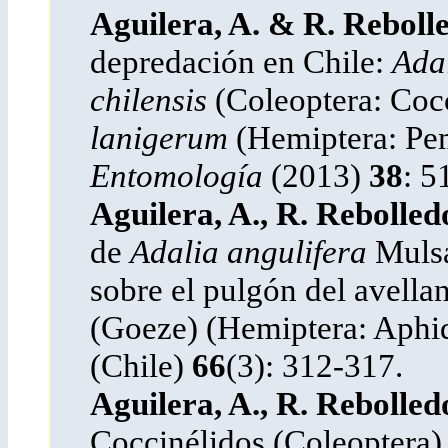
Aguilera, A. & R. Reboll
depredación en Chile:
Adal
chilensis
(Coleoptera: Cocc
lanigerum
(Hemiptera: Pe
Entomología
(2013)
38
: 5
Aguilera, A., R. Rebolled
de
Adalia angulifera
Mulsa
sobre el pulgón del avell
(Goeze) (Hemiptera: Aphi
(Chile)
66
(3): 312-317.
Aguilera, A., R. Rebolled
Coccinélidos (Coleoptera