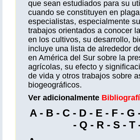
que sean estudiados para su util
cuando se constituyen en plaga
especialistas, especialmente s
trabajos orientados a conocer l
en los cultivos, su desarrollo, b
incluye una lista de alrededor d
en América del Sur sobre la pre
agrícolas, su efecto y significac
de vida y otros trabajos sobre a
biogeográficos.
Ver adicionalmente
Bibliograf
A
-
B
-
C
-
D
-
E
-
F
-
G
-
Q
-
R
-
S
-
T