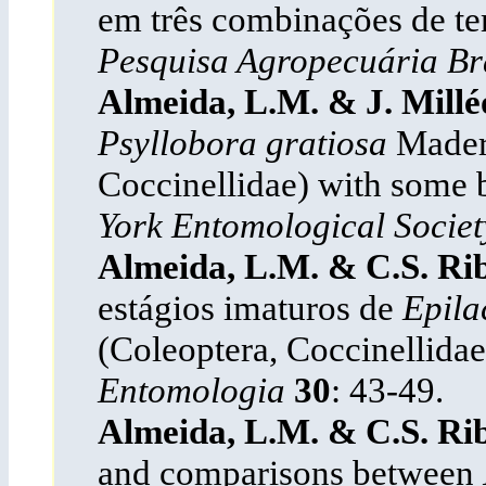
em três combinações de te
Pesquisa Agropecuária Br
Almeida, L.M. & J. Millé
Psyllobora gratiosa
Mader,
Coccinellidae) with some b
York Entomological Socie
Almeida, L.M. & C.S. Rib
estágios imaturos de
Epila
(Coleoptera, Coccinellidae
Entomologia
30
: 43-49.
Almeida, L.M. & C.S. Rib
and comparisons between