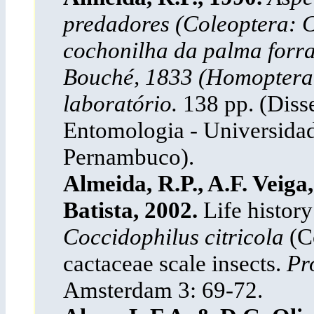
predadores (Coleoptera: C
cochonilha da palma forra
Bouché, 1833 (Homoptera:
laboratório.
138 pp. (Diss
Entomologia - Universidad
Pernambuco).
Almeida, R.P., A.F. Veig
Batista, 2002.
Life history
Coccidophilus citricola
(Co
cactaceae scale insects.
Pr
Amsterdam 3: 69-72.