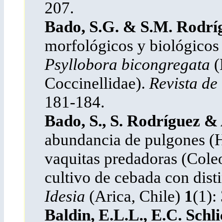
207.
Bado, S.G. & S.M. Rodrí
morfológicos y biológicos
Psyllobora bicongregata
(
Coccinellidae).
Revista de
181-184.
Bado, S., S. Rodríguez & 
abundancia de pulgones (
vaquitas predadoras (Coleo
cultivo de cebada con distin
Idesia
(Arica, Chile)
1
(1):
Baldin,
E.L.L.,
E.C. Schli