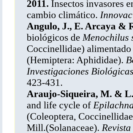
2011.
Insectos invasores e
cambio climático.
Innovaci
Angulo, J., E. Arcaya & 
biológicos de
Menochilus 
Coccinellidae) alimentad
(Hemiptera: Aphididae).
B
Investigaciones Biológica
423-431.
Araujo-Siqueira, M. & L
and life cycle of
Epilachna
(Coleoptera, Coccinellidae
Mill.(Solanaceae).
Revista