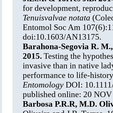
for development, reproduct
Tenuisvalvae notata
(Coleo
Entomol Soc Am 107(6):1
doi:10.1603/AN13175.
Barahona-Segovia R. M., 
2015.
Testing the hypothesi
invasive than in native la
performance to life-history
Entomology
DOI: 10.1111/e
published online: 20 NOV
Barbosa P.R.R, M.D. Oliv