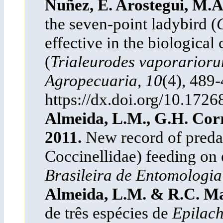
Nuñez, E. Arostegui, M.
the seven-point ladybird (
effective in the biological 
(
Trialeurodes vaporarior
Agropecuaria
,
10
(4), 489-
https://dx.doi.org/10.1726
Almeida, L.M., G.H. Corr
2011.
New record of predat
Coccinellidae) feeding on e
Brasileira de Entomologi
Almeida, L.M. & R.C. Ma
de três espécies de
Epilac