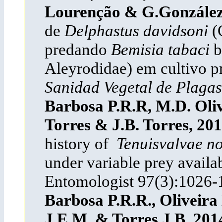
Lourenção &
G.
González
de
Delphastus davidsoni
(
predando
Bemisia tabaci
b
Aleyrodidae) em cultivo p
Sanidad Vegetal de Plagas
Barbosa P.R.R, M.D. Olive
Torres & J.B. Torres, 201
history of
Tenuisvalvae n
under variable prey availab
Entomologist 97(3):1026-
Barbosa P.R.R., Oliveira 
J.E.M. & Torres J.B. 201