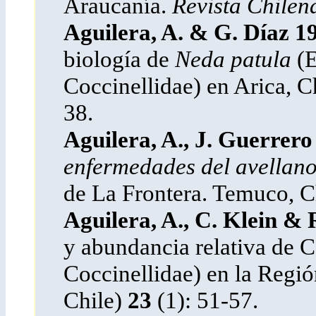
Araucanía.
Revista Chilen
Aguilera, A. & G. Díaz 1
biología de
Neda patula
(E
Coccinellidae) en Arica, C
38.
Aguilera, A., J. Guerrer
enfermedades del avellan
de La Frontera. Temuco, C
Aguilera, A., C. Klein & 
y abundancia relativa de C
Coccinellidae) en la Regi
Chile)
23
(1): 51-57.