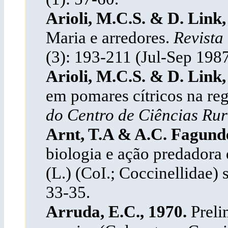
Arioli, M.C.S. & D. Link
Maria e arredores.
Revista
(3): 193-211 (Jul-Sep 198
Arioli, M.C.S. & D. Link
em pomares cítricos na re
do Centro de Ciências Rur
Arnt, T.A & A.C. Fagund
biologia e ação predadora 
(L.) (CoI.; Coccinellidae) 
33-35.
Arruda, E.C., 1970.
Preli