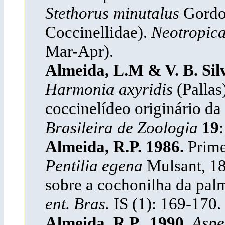
Stethorus minutalus
Gordo
Coccinellidae).
Neotropic
Mar-Apr).
Almeida, L.M & V. B. Sil
Harmonia axyridis
(Pallas
coccinelídeo originário da 
Brasileira de Zoologia
19
Almeida, R.P. 1986.
Prime
Pentilia egena
Mulsant, 18
sobre a cochonilha da palm
ent. Bras.
IS (1): 169-170.
Almeida, R.P., 1990.
Aspe