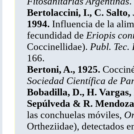
Fitosanitarias Argentinas
.
Bertolaccini, I., C. Salto
1994.
Influencia de la alim
fecundidad de
Eriopis co
Coccinellidae).
Publ. Tec.
166.
Bertoni, A., 1925.
Cocciné
Sociedad Científica de P
Bobadilla, D., H. Vargas,
Sepúlveda & R. Mendoza
las conchuelas móviles,
Or
Ortheziidae), detectados en