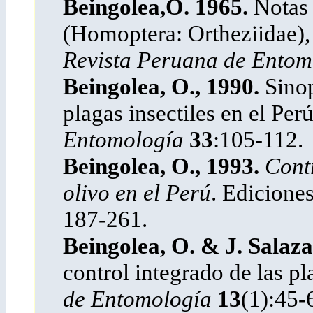
Beingolea,O. 1965.
Notas
(Homoptera: Ortheziidae), 
Revista Peruana de Ento
Beingolea, O., 1990.
Sinop
plagas insectiles en el Per
Entomología
33
:105-112.
Beingolea, O., 1993.
Contr
olivo en el Perú
. Edicione
187-261.
Beingolea, O. & J. Salaza
control integrado de las pl
de Entomología
13
(1):45-