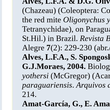
Alves, L.F.A. & D.G. Oliv
(Chazeau) (Coleoptera: Coc
the red mite
Oligonychus y
Tetranychidae), on Paragua
St.Hil.) in Brazil.
Revista B
Alegre
7
(2): 229-230 (abr.
Alves, L.F.A., S. Spongosk
G.J.Moraes, 2004.
Biolog
yothersi
(McGregor) (Acar
paraguariensis
.
Arquivos d
214.
Amat-García, G., E. Ama