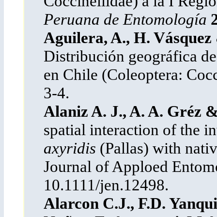
Coccinellidae) a la I Regi
Peruana de Entomología
Aguilera, A., H. Vásquez
Distribución geográfica d
en Chile (Coleoptera: Cocc
3-4.
Alaniz A. J., A. A. Gréz 
spatial interaction of the 
axyridis
(Pallas) with nati
Journal of Apploed Ento
10.1111/jen.12498.
Alarcon C.J., F.D. Yanqu