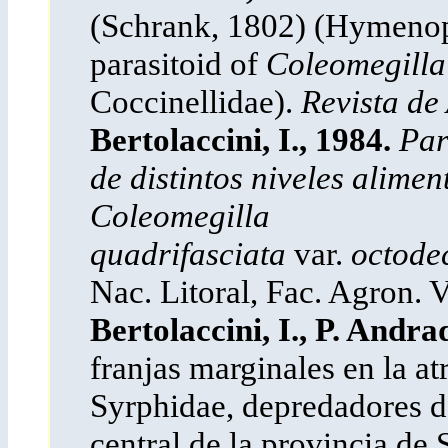
(Schrank, 1802) (Hymenopt
parasitoid of
Coleomegill
Coccinellidae).
Revista de
Bertolaccini, I., 1984.
Par
de distintos niveles alimen
Coleomegilla
quadrifasciata
var.
octode
Nac. Litoral, Fac. Agron. V
Bertolaccini, I., P. Andr
franjas marginales en la a
Syrphidae, depredadores de
central de la provincia de 