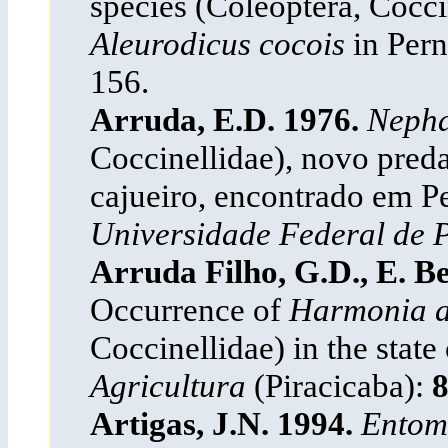
species (Coleoptera, Cocci
Aleurodicus cocois
in Per
156.
Arruda, E.D. 1976.
Nepha
Coccinellidae), novo pred
cajueiro, encontrado em 
Universidade Federal de
Arruda Filho, G.D., E. Be
Occurrence of
Harmonia a
Coccinellidae) in the state
Agricultura
(Piracicaba):
Artigas, J.N. 1994.
Entomo