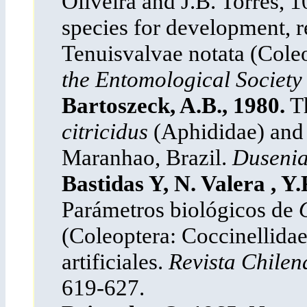
Oliveira and J.B. Torres, 1
species for development, r
Tenuisvalvae notata (Coleo
the Entomological Society
Bartoszeck, A.B., 1980.
Th
citricidus
(Aphididae) and i
Maranhao, Brazil.
Duseni
Bastidas Y, N. Valera , Y
Parámetros biológicos de
(Coleoptera: Coccinellidae
artificiales.
Revista Chilen
619-627.