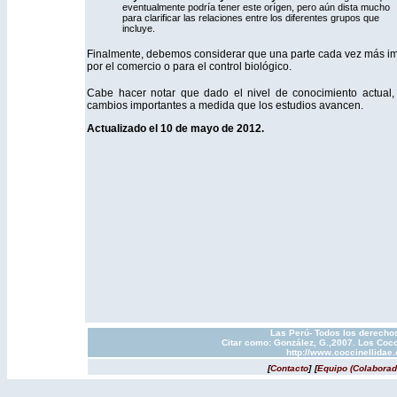
eventualmente podría tener este orígen, pero aún dista mucho
para clarificar las relaciones entre los diferentes grupos que
incluye.
Finalmente, debemos considerar que una parte cada vez más imp
por el comercio o para el control biológico.
Cabe hacer notar que dado el nivel de conocimiento actual, 
cambios importantes a medida que los estudios avancen.
Actualizado el 10 de mayo de 2012.
Las Perú- Todos los derechos
Citar como: González, G.,2007. Los Cocc
http://www.coccinellidae
[
Contacto
]
[
Equipo (Colaborad