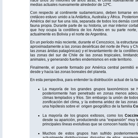
hace unos 30 millones de años atrás, el clima nuevamente s
medias actuales nuevamente alrededor de 12ºC.
Con respecto al continente sudamericano, deben tomarse en
cretáceo estuvo unido a la Antártica, Australia y África. Poster
América del sur fue una isla, separada de todos los demás cont
fauna propia. Durante parte de su historia, un mar interior cor
que hoy ocupa la cordillera de los Andes en su parte norte, 
actualmente es Bolivia y el norte de Argentina.
En un período más reciente, durante el Cenozoico, la estructura
aproximadamente a las zonas desérticas del norte de Peru y Chil
las zonas áridas patagónicas) y el levantamiento de la cordille
las zonas del sur de Chile de las zonas tropicales, limitand
animales, y generando fuertes endemismos en este territorio.
Finalmente, el puente formado por América central permitió e
desde y hacia las zonas boreales del planeta.
En esta perspectiva, para entender la distribución actual de la f
La mayoría de los grandes grupos taxonómicos se ha
posteriormente han penetrado en zonas menos adecu
climas templados y fríos. Sin embargo la unión de todos 
zonificación del clima, y la extrema aridez de las zonas
una hipótesis sobre el origen geográfico de la familia
Co
La mayoría de los grupos exitosos, como los
Coccine
desde su aparición, produciendo una “expansión” muy 
principales líneas evolutivas que se conocen hasta hoy (s
Muchos de estos grupos han sufrido posteriorment
actualmente distribuciones disjuntas de ellos, manten