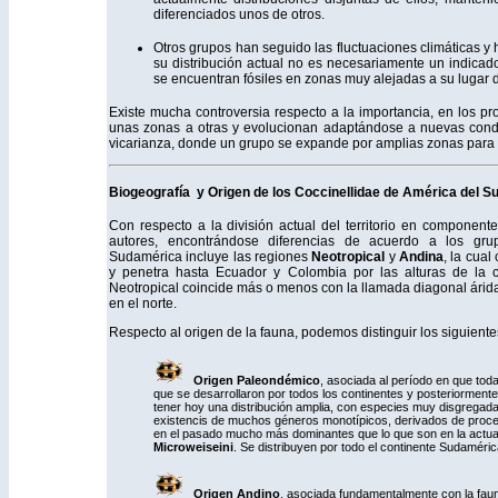
diferenciados unos de otros.
Otros grupos han seguido las fluctuaciones climáticas y
su distribución actual no es necesariamente un indicad
se encuentran fósiles en zonas muy alejadas a su lugar d
Existe mucha controversia respecto a la importancia, en los pr
unas zonas a otras y evolucionan adaptándose a nuevas condi
vicarianza, donde un grupo se expande por amplias zonas para 
Biogeografía y Origen de los Coccinellidae de América del Su
Con respecto a la división actual del territorio en component
autores, encontrándose diferencias de acuerdo a los gru
Sudamérica incluye las regiones
Neotropical
y
Andina
, la cual
y penetra hasta Ecuador y Colombia por las alturas de la co
Neotropical coincide más o menos con la llamada diagonal árida 
en el norte.
Respecto al origen de la fauna, podemos distinguir los siguien
Origen Paleondémico
, asociada al período en que tod
que se desarrollaron por todos los continentes y posteriorment
tener hoy una distribución amplia, con especies muy disgregad
existencis de muchos géneros monotípicos, derivados de proce
en el pasado mucho más dominantes que lo que son en la actua
Microweiseini
. Se distribuyen por todo el continente Sudaméri
Origen Andino
, asociada fundamentalmente con la fau