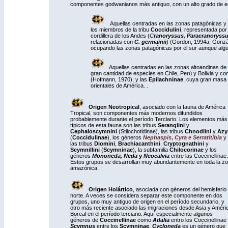
componentes godwanianos más antiguo, con un alto grado de en
:
Aquellas centradas en las zonas patagónicas 
los miembros de la tribu
Coccidulini
, representada por
cordillera de los Andes (
C
ranoryssus, Paracranoryssu
relacionadas con
C. germainii
) (Gordon, 1994a; Gonz
ocupando las zonas patagónicas por el sur aunque algun
Aquellas centradas en las zonas altoandinas de 
gran cantidad de especies en Chile, Perú y Bolivia y co
(Hofmann, 1970), y las
Epilachninae
, cuya gran masa 
orientales de América. .
Origen Neotropical
, asociado con la fauna de América
Tropical, son componentes más modernos difundidos
probablemente durante el período Terciario. Los elementos más
típicos de esta fauna son las tribus
Serangiini
y
Cephaloscymnini
(Stilochotidinae), las tribus
Chnodiini
y
Azy
(
Coccidulinae
), los géneros
Nephaspis
,
Cyra e Serratitibia
y
las tribus
Diomini
,
Brachiacanthini
,
Cryptognathini
y
Scymnillini
(
Scymninae
), la subfamilia
Chilocorinae
y los
géneros
Mononeda, Neda
y
Neocalvia
entre las Coccinellinae.
Estos grupos se desarrollan muy abundantemente en toda la z
amazónica.
Origen Holártico
, asociada con géneros del hemisferio
norte. A veces se considera separar este componente en dos
grupos, uno muy antiguo de origen en el período secundario, y
otro más reciente asociado las migraciones desde Asia y Améri
Boreal en el período terciario. Aquí especialmente algunos
géneros de
Coccinellinae
como
Adalia
entro los Coccinellinae
Scymnus
entre los
Scymninae
.
Cycloneda
es un género que