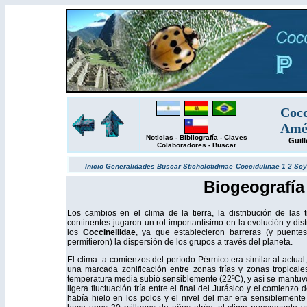
Cocc
Amér
Noticias
-
Bibliografía
-
Claves
Guil
Colaboradores
-
Buscar
Inicio
Generalidades
Buscar
Sticholotidinae
Coccidulinae 1
2
Scy
Biogeografía
Los cambios en el clima de la tierra, la distribución de las 
continentes jugaron un rol importantísimo en la evolución y dis
los
Coccinellidae
, ya que establecieron barreras (y puentes
permitieron) la dispersión de los grupos a través del planeta.
El clima a comienzos del período Pérmico era similar al actua
una marcada zonificación entre zonas frías y zonas tropicale
temperatura media subió sensiblemente (22ºC), y así se mantuvo 
ligera fluctuación fría entre el final del Jurásico y el comienz
había hielo en los polos y el nivel del mar era sensiblement