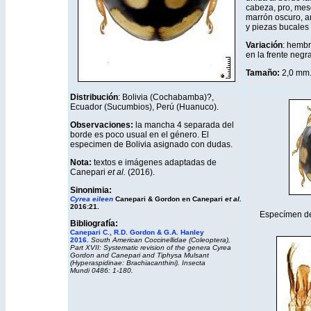
cabeza, pro, me
marrón oscuro, am
y piezas bucales 
Variación
: hemb
en la frente negr
Tamaño:
2,0 mm
Distribución
: Bolivia (Cochabamba)?,
Ecuador (Sucumbios), Perú (Huanuco).
Observaciones:
la mancha 4 separada del
borde es poco usual en el género. El
especimen de Bolivia asignado con dudas.
Nota:
textos e imágenes adaptadas de
Canepari
et al.
(2016).
Sinonimia:
Cyrea eileen
Canepari & Gordon en Canepari
et al.
2016:21.
Especímen d
Bibliografía:
Canepari C., R.D. Gordon & G.A. Hanley
2016.
South American Coccinellidae (Coleoptera),
Part XVII: Systematic revision of the genera
Cyrea
Gordon and Canepari and
Tiphysa
Mulsant
(Hyperaspidinae: Brachiacanthini).
Insecta
Mundi
0486: 1-180.