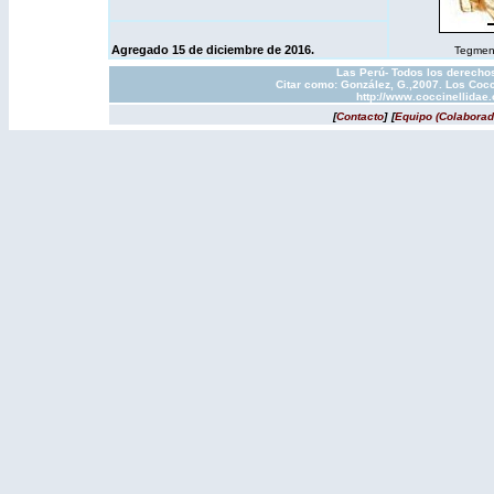
Agregado 15 de diciembre de 2016.
Tegmen y
Las Perú- Todos los derechos
Citar como: González, G.,2007. Los Cocc
http://www.coccinellidae
[
Contacto
]
[
Equipo (Colaborad