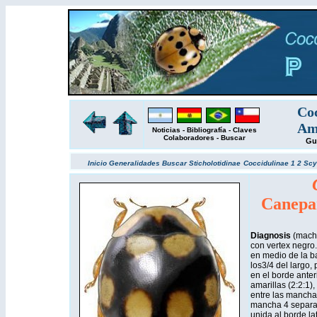
Coc
Amé
Noticias
-
Bibliografía
-
Claves
Colaboradores
-
Buscar
Gu
Inicio
Generalidades
Buscar
Sticholotidinae
Coccidulinae 1
2
Scy
Canepa
Diagnosis
(mach
con vertex negro
en medio de la b
los3/4 del largo,
en el borde anter
amarillas (2:2:1)
entre las mancha
mancha 4 separad
unida al borde lat