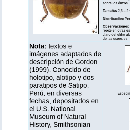
sobre los élitros.
Tamaño:
2,3 a 2
Distribución
:
Per
Observaciones
:
repite en otras e
claro del élitro 
de las especies.
Nota:
textos e
imágenes adaptados de
descripción de Gordon
(1999). Conocido de
holotipo, alotipo y dos
paratipos de Satipo,
Perú, en diversas
Especim
fechas, depositados en
el U.S. National
Museum of Natural
History, Smithsonian