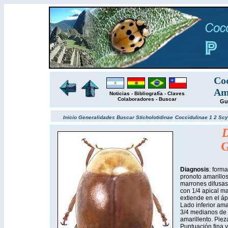
Coc
Amé
Noticias
-
Bibliografía
-
Claves
Colaboradores
-
Buscar
Gu
Inicio
Generalidades
Buscar
Sticholotidinae
Coccidulinae 1
2
Scy
D
G
Diagnosis
: form
pronoto amarillo
marrones difusas.
con 1/4 apical ma
extiende en el ápi
Lado inferior ama
3/4 medianos de 
amarillento. Piez
Puntuación fina y