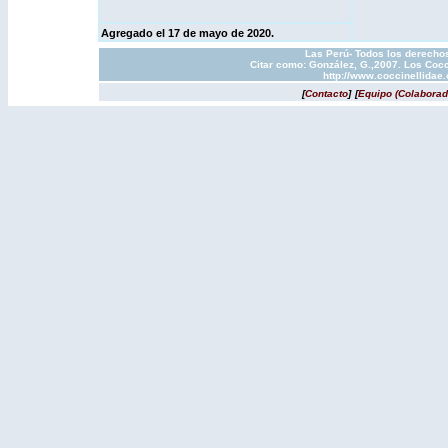
Agregado el 17 de mayo de 2020.
Las Perú- Todos los derechos
Citar como: González, G.,2007. Los Cocc
http://www.coccinellidae
[
Contacto
]
[
Equipo (Colaborad