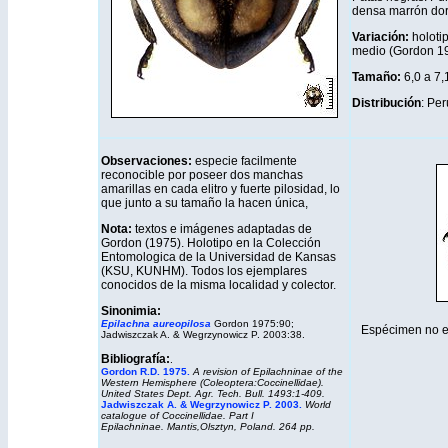
densa marrón dor
Variación:
holotip
medio (Gordon 1
Tamaño:
6,0 a 7
D
istribución
: Per
Observaciones:
especie facilmente
reconocible por poseer dos manchas
amarillas en cada elitro y fuerte pilosidad, lo
que junto a su tamaño la hacen única,
Nota:
textos e imágenes adaptadas de
Gordon (1975). Holotipo en la Colección
Entomologica de la Universidad de Kansas
(KSU, KUNHM). Todos los ejemplares
conocidos de la misma localidad y colector.
Sinonimia:
Epilachna aureopilosa
Gordon 1975:90;
Espécimen no es
Jadwiszczak A. & Wegrzynowicz P. 2003:38.
Bibliografía:
.
Gordon R.D. 1975
.
A revision of Epilachninae of the
Western Hemisphere (Coleoptera:Coccinellidae).
United States Dept. Agr. Tech. Bull. 1493:1-409.
Jadwiszczak A. & Wegrzynowicz P. 2003.
World
catalogue of Coccinellidae. Part I
Epilachninae.
Mantis,
Olsztyn, Poland. 264 pp.