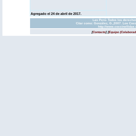
Agregado el 24 de abril de 2017.
Las Perú- Todos los derechos
Citar como: González, G.,2007. Los Cocc
http://www.coccinellidae
[
Contacto
]
[
Equipo (Colaborad