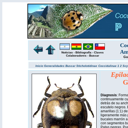
Coc
Amé
Noticias
-
Bibliografía
-
Claves
Colaboradores
-
Buscar
Gu
Inicio
Generalidades
Buscar
Sticholotidinae
Coccidulinae 1
2
Scy
Epila
G
Diagnosis
: Forma
continuamente cur
detrás de su anc
escutelo negros.
amarillas (1:1) d
ligeramente más 
bucales marrón a
con segmentos ba
Patas negras. Punt