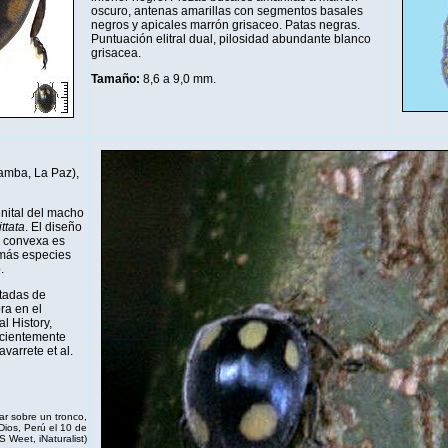
oscuro, antenas amarillas con segmentos basales
negros y apicales marrón grisaceo. Patas negras.
Puntuación elitral dual, pilosidad abundante blanco
grisacea.
Tamaño:
8,6 a 9,0 mm.
amba, La Paz),
enital del macho
ttata
. El diseño
 convexa es
emás especies
.
tadas de
ra en el
l History,
cientemente
varrete et al.
ar sobre un tronco,
ios, Perú el 10 de
GS Weet,
iNaturalist
)