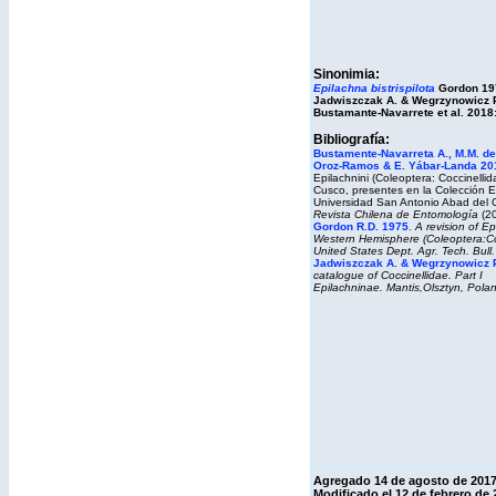
Sinonimia:
Epilachna bistrispilota
Gordon 19
Jadwiszczak A. & Wegrzynowicz P
Bustamante-Navarrete et al. 2018
Bibliografía:
Bustamente-Navarreta A., M.M. del
Oroz-Ramos & E. Yábar-Landa 20
Epilachnini (Coleoptera: Coccinellid
Cusco, presentes en la Colección E
Universidad San Antonio Abad del 
Revista Chilena de Entomología
(20
Gordon R.D. 1975
.
A revision of Ep
Western Hemisphere (Coleoptera:Coc
United States Dept. Agr. Tech. Bull
Jadwiszczak A. & Wegrzynowicz 
catalogue of Coccinellidae. Part I
Epilachninae.
Mantis,
Olsztyn, Pola
Agregado
14 de agosto de 2017
Modificado el 12 de febrero de 