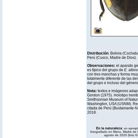
Distribución
: Bolivia (Cochab
Perú (Cusco, Madre de Dios).
Observaciones:
el aparato g
es típico del grupo de
E. albovi
con tres manchas y forma muy
totalmente diferente de las d
del grupo e incluso del género
Nota:
textos e imágenes adap
Gordon (1975). Holotipo hemb
Smithsonian Museum of Natura
Washington, USA (USNM). Re
citada de Perú (Bustamante-Na
2018.
En la naturaleza
:
un ejempl
fotografiado en Manu, Madre de D
agosto de 2020 (foto 