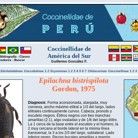
Coccinellidae de
América del Sur
Bibliografía
-
Claves
radores
-
Buscar
Guillermo González F.
r
Sticholotidinae
Coccidulinae 1
2
Scymninae 1
2
3
4
5
6
7
Chilocorinae
Coccinellinae 1
2
3
Epilachna bistrispilota
Gordon, 1975
Diagnosis
: Forma acorazonada, alargada, muy
convexa, ancho máximo elitral a 1/3 del largo, lados
elitrales continuamente curvos. Cabeza, pronoto y
escutelo negros. Élitros negros con tres manchas
amarillas (2:1), algo ovaladas y de 1/6 del largo élitro.
La 1 cerca de la base entre el escutelo y el húmero, la
2 muy cercana al borde lateral en la misma línea
transversal, la 3 a los 2/3 del largo, sublateral. Lado
inferior negro. Piezas bucales amarillas a marrón