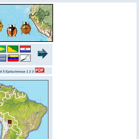
4
5
Epilachninae 1
2
3