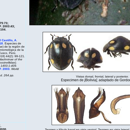
75:73;
. 2003:43;
:104.
 Castillo, A.
18
. Especies de
ae) de la región de
ntomológica de la
Cusco, Perú.
18) 44(2): 99-121.
ilachninae of the
cinellidae).
. 1493:1-409.
P. 2003
.
World
nd. 264 pp.
Vistas dorsal, frontal, lateral y posterior.
Especimen de
[Bolivia],
adaptado de Gordon
.
2020.
Tegmen y lóbulo basal en vista ventral. Tegmen en vista lateral. 