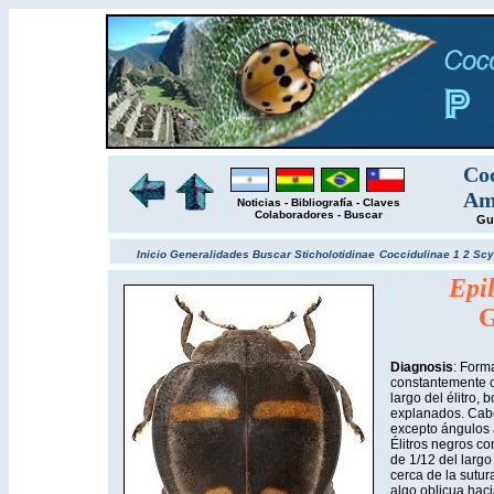
Coc
Amé
Noticias
-
Bibliografía
-
Claves
Colaboradores
-
Buscar
Gu
Inicio
Generalidades
Buscar
Sticholotidinae
Coccidulinae 1
2
Scy
Epi
G
Diagnosis
: Forma
constantemente c
largo del élitro,
explanados. Cabe
excepto ángulos a
Élitros negros co
de 1/12 del largo 
cerca de la sutura
algo oblicua haci