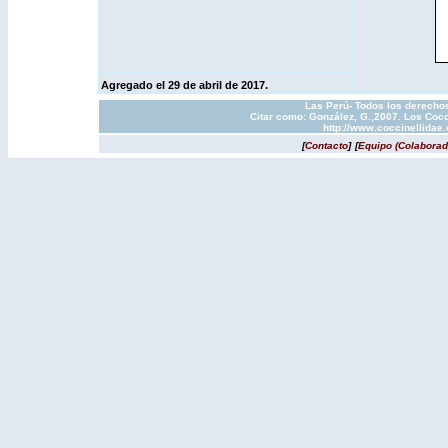
Agregado el 29 de abril de 2017.
Las Perú- Todos los derechos
Citar como: González, G.,2007. Los Cocc
http://www.coccinellidae
[
Contacto
]
[
Equipo (Colaborad