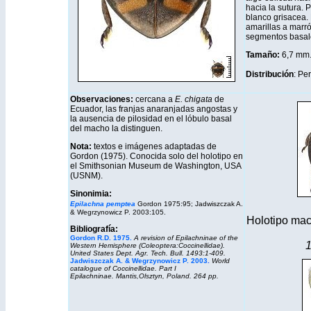
hacia la sutura. P
blanco grisacea. 
amarillas a marr
segmentos basale
Tamaño:
6,7 mm
Distribución
: Pe
Observaciones:
cercana a
E. chigata
de
Ecuador, las franjas anaranjadas angostas y
la ausencia de pilosidad en el lóbulo basal
del macho la distinguen.
Nota:
textos e imágenes adaptadas de
Gordon (1975). Conocida solo del holotipo en
el Smithsonian Museum de Washington, USA
(USNM).
Sinonimia:
Epilachna pemptea
Gordon 1975:95;
Jadwiszczak A.
& Wegrzynowicz P. 2003:105.
Holotipo mac
Bibliografía:
Gordon R.D. 1975
.
A revision of Epilachninae of the
1
Western Hemisphere (Coleoptera:Coccinellidae).
United States Dept. Agr. Tech. Bull. 1493:1-409.
Jadwiszczak A. & Wegrzynowicz P. 2003
.
World
catalogue of Coccinellidae. Part I
Epilachninae.
Mantis,
Olsztyn, Poland. 264 pp.