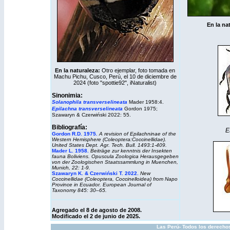
En la na
En la naturaleza:
Otro ejemplar, foto tomada en
Machu Pichu, Cusco, Perú, el 10 de diciembre de
2024 (foto "spottie92",
iNaturalist
)
Sinonimia:
Solanophila transverselineata
Mader 1958:4.
Epilachna
transverselineata
Gordon 1975;
Szawaryn & Czerwiński 2022: 55.
Bibliografía:
E
Gordon R.D. 1975
.
A revision of Epilachninae of the
Western Hemisphere (Coleoptera:Coccinellidae).
United States Dept. Agr. Tech. Bull. 1493:1-409.
Mader L. 1958
.
Beiträge zur kenntnis der Insekten
fauna Boliviens. Opuscula Zoologica Herausgegeben
von der Zoologischen Staatssammlung in Muenchen,
Munich, 22: 1-9.
Szawaryn K. & Czerwiński T.
2022.
New
Coccinellidae (Coleoptera, Coccinelloidea) from Napo
Province in Ecuador. European Journal of
Taxonomy 845: 30–65.
Agregado el 8 de agosto de 2008.
Modificado el 2 de junio de 2025.
Las Perú- Todos los derechos