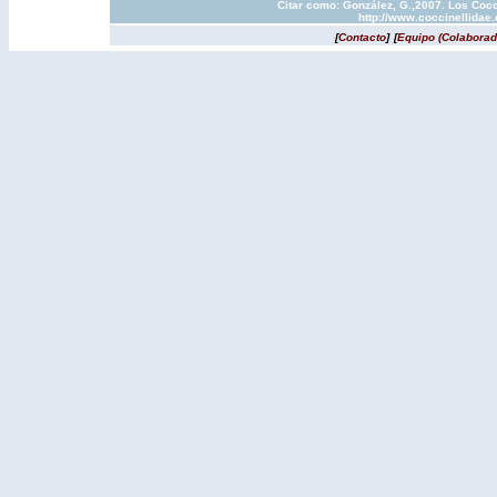
Citar como: González, G.,2007. Los Cocc
http://www.coccinellidae
[
Contacto
]
[
Equipo (Colaborad