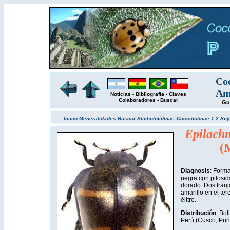
Coc
Amé
Noticias
-
Bibliografía
-
Claves
Colaboradores
-
Buscar
Gu
Inicio
Generalidades
Buscar
Sticholotidinae
Coccidulinae 1
2
Scy
Epilachn
(
Diagnosis
: Form
negra con pilosid
dorado. Dos franj
amarillo en el terc
élitro.
Distribución
: Bo
Perú (Cusco, Pun