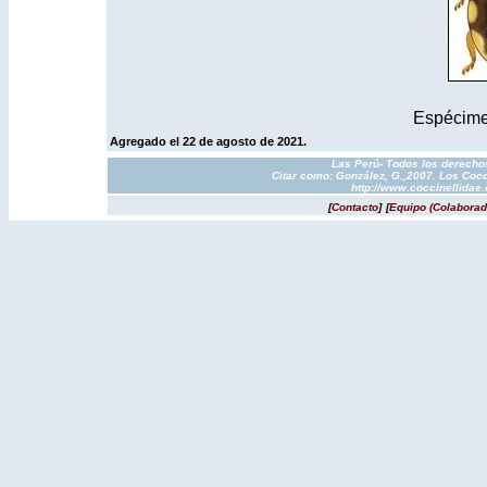
Espécime
Agregado el
22 de agosto de 2021.
Las Perú- Todos los derechos
Citar como: González, G.,2007. Los Cocc
http://www.coccinellidae
[
Contacto
]
[
Equipo (Colaborad