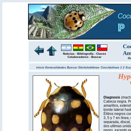
Coc
Amé
Noticias
-
Bibliografía
-
Claves
Colaboradores
-
Buscar
Gu
Inicio
Generalidades
Buscar
Sticholotidinae
Coccidulinae 1
2
Scy
Hype
Diagnosis
(macho
Cabeza negra. Pr
amarillos, extend
borde lateral has
Élitros negros co
3, 5 y 7 en línea,
separada, discal, 
dos ultimas unida
negro, excepto 