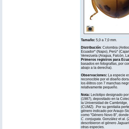
Tamaño:
5,0 a 7,0 mm.
Distribución
: Colombia (Antioq
Ecuador* (Napo), Perú* (Caja
Venezuela (Aragua, Falcón, Lara
Primeros registros para Ecu
basados en fotografías, por con
abajo a la derecha).
Observaciones:
La especie es
reconocible por el diseño dors
los élitros con 7 manchas neg
relativamente pequeño.
Nota:
Lectotipo designado po
(1987), depositado en la Cole
la Universidad de Cambridge, 
(CUMZ). .Por su genitalia pert
género indicado por Araujo-Siq
como "Género Novo B", donde
C. conjugata.
González et al. 
describieron el género
Jaguari
otras especies.