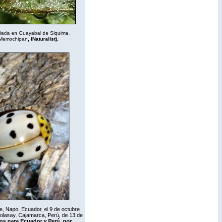
afiada en Guayabal de Siquima,
 Memochipan
,
iNaturalist
).
e, Napo, Ecuador, el 9 de octubre
olasay, Cajamarca, Perú, de 13 de
ros para Ecuador y Perú, por