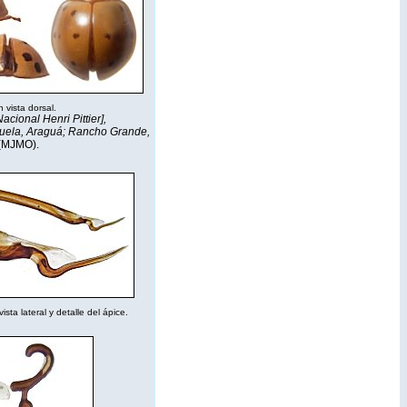
n vista dorsal.
acional Henri Pittier],
uela, Araguá; Rancho Grande,
(MJMO).
sta lateral y detalle del ápice.