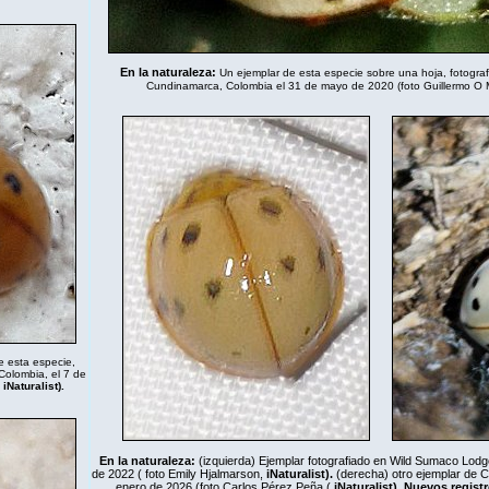
En la naturaleza
:
Un ejemplar de esta especie sobre una hoja, fotogr
Cundinamarca, Colombia el 31 de mayo de 2020 (foto Guillermo O
 esta especie,
 Colombia, el 7 de
,
iNaturalist
).
En la naturaleza
:
(izquierda) Ejemplar fotografiado en Wild Sumaco Lodg
de 2022 ( foto Emily Hjalmarson,
iNaturalist
).
(derecha) otro ejemplar de C
enero de 2026 (foto Carlos Pérez Peña (
iNaturalist
). Nuevos regist