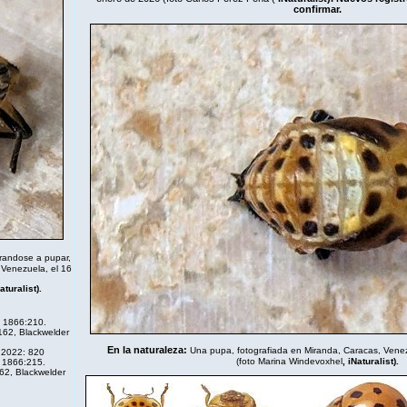
confirmar.
randose a pupar,
 Venezuela, el 16
aturalist
).
 1866:210.
162, Blackwelder
En la naturaleza
:
Una pupa, fotografiada en Miranda, Caracas, Venez
. 2022: 820
(foto Marina Windevoxhel
,
iNaturalist
).
 1866:215.
62, Blackwelder