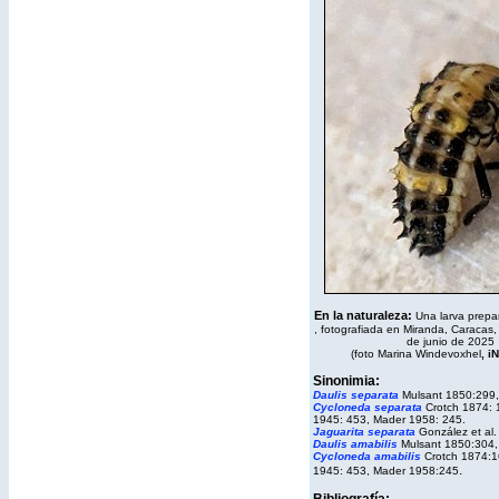
En la naturaleza
:
Una larva prepa
, fotografiada en Miranda, Caracas,
de junio de 2025
(foto Marina Windevoxhel
,
iN
Sinonimia:
Daulis separata
Mulsant 1850:299,
Cycloneda separata
Crotch 1874: 
1945: 453, Mader 1958: 245.
Jaguarita separata
González et al
Daulis amabilis
Mulsant 1850:304,
Cycloneda amabilis
Crotch 1874:1
.
1945: 453, Mader 1958:245