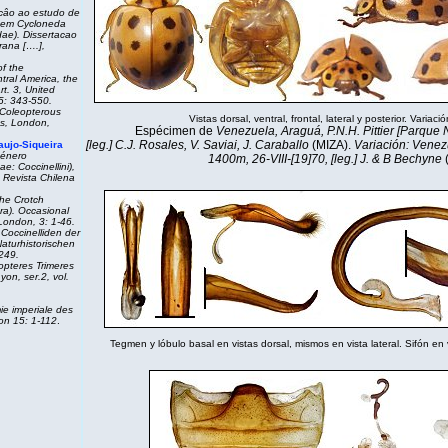
câo ao estudo de
e em Cycloneda
dae). Dissertacao
rana [….],
of the
tral America, the
t. 3, United
5: 343-550.
 Coleopterous
Vistas dorsal, ventral, frontal, lateral y posterior. Variació
ss, London,
Espécimen de
Venezuela, Araguá, P.N.H. Pittier [Parque N
[leg.] C.J. Rosales, V. Saviai, J. Caraballo
(MIZA).
Variación:
Venez
aujo-Siqueira
género
1400m, 26-VIII-[19]70, [leg.] J. & B Bechyne
e: Coccinellini),
Revista Chilena
the Crotch
era). Occasional
London, 3: 1-46.
Coccinelliden der
aturhistorischen
249.
pteres Trimeres
yon, ser.2, vol.
ie imperiale des
yon 15: 1-112
.
Tegmen y lóbulo basal en vistas dorsal, mismos en vista lateral. Sifón en vi