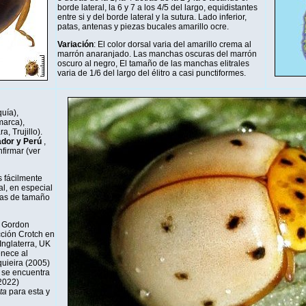
borde lateral, la 6 y 7 a los 4/5 del largo, equidistantes
entre si y del borde lateral y la sutura. Lado inferior,
patas, antenas y piezas bucales amarillo ocre.
Variación
: El color dorsal varia del amarillo crema al
marrón anaranjado. Las manchas oscuras del marrón
oscuro al negro, El tamaño de las manchas elitrales
varia de 1/6 del largo del élitro a casi punctiformes.
uía),
marca),
, Trujillo).
ador y Perú
,
firmar (ver
 fácilmente
al, en especial
ras de tamaño
r Gordon
cción Crotch en
Inglaterra, UK
enece al
uieira (2005)
 se encuentra
(2022)
ta
para esta y