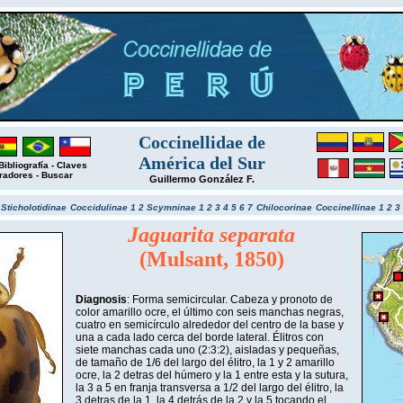
Coccinellidae de
América del Sur
Bibliografía
-
Claves
radores
-
Buscar
Guillermo González F.
r
Sticholotidinae
Coccidulinae 1
2
Scymninae 1
2
3
4
5
6
7
Chilocorinae
Coccinellinae 1
2
3
Jaguarita separata
(Mulsant, 1850)
Diagnosis
: Forma semicircular. Cabeza y pronoto de
color amarillo ocre, el último con seis manchas negras,
cuatro en semicírculo alrededor del centro de la base y
una a cada lado cerca del borde lateral. Élitros con
siete manchas cada uno (2:3:2), aisladas y pequeñas,
de tamaño de 1/6 del largo del élitro, la 1 y 2 amarillo
ocre, la 2 detras del húmero y la 1 entre esta y la sutura,
la 3 a 5 en franja transversa a 1/2 del largo del élitro, la
3 detras de la 1, la 4 detrás de la 2 y la 5 tocando el