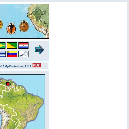
4
5
Epilachninae 1
2
3