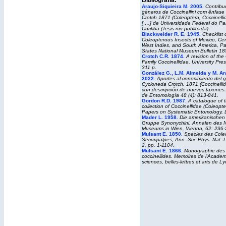
Bibliografía:
Araujo-Siquieira M. 2005.
Contribu
gêneros de Coccinellini com ênfas
Crotch 1871 (Coleoptera, Coccinelli
[….] de Universidade Federal do Pa
Curitiba (Tesis nio publicada)
.
Blackwelder R. E. 1945.
Checklist 
Coleopterous Insects of Mexico, Cen
West Indies, and South America, Par
States National Museum Bulletin 18
Crotch C.R. 1874.
A revision of the
Family Coccinellidae, University Pre
311 p
.
González G., L.M. Almeida y M. Ar
2022.
Aportes al conocimiento del 
Cycloneda
Crotch, 1871 (Coccinellida
con descripción de nuevos taxones.
de Entomología
48
(4): 813-841.
Gordon R.D. 1987.
A catalogue of 
collection of Coccinellidae (Coleopt
Papers on Systematic Entomology, 
Mader L. 1958.
Die amerikanischen 
Gruppe Synonychini. Annalen des N
Museums in Wien, Vienna, 62: 236-
Mulsant E. 1850.
Species des Coleo
Securipalpes, Ann. Sci. Phys. Nat. L
2, pp. 1-1104.
Mulsant E. 1866
.
Monographie des
coccinellides. Memoires de l'Academ
sciences, belles-lettres et arts de L