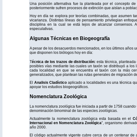
Una posición alternativa fue la planteada por el concepto d
posteriormente sufren procesos de extinción que aislan a pobla
Hoy en día se explora por teorías combinadas, que asumen tan
vicarianza. Distintas líneas de pensamiento privilegian enfoq
disciplina en la cual se está lejos de alcanzar consensos. A
especulativas.
Algunas Técnicas en Biogeografía
A pesar de los desacuerdos mencionados, en los últimos años un
que disponen los biólogos hoy en día:
T
écnica de los trazos de distribución:
esta técnica, planteada
posibles vías mediante las cuales un taxón se distribuyó a los
cada localidad en que se encuentra el taxón con la más cer
generalizados, que plantean las rutas generales de migración de
El
Analisis Cladístico
aplicado a localidades es una técnica que
apoyar los estudios biogeográficos.
Nomenclatura Zoológica
La nomenclatura zoológica fue iniciada a partir de 1758 cuando 
denominación binominal de las especies zoológicas.
Actualmente la nomenclatura zoológica esta basada en el
Có
Internacional en Nomenclatura Zoológica
”, organismo derivad
año 2000.
El código actualmente vigente cubre cerca de un centenar de 