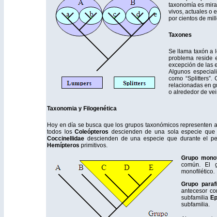
taxonomía es mira
vivos, actuales o 
por cientos de mil
Taxones
Se llama taxón a l
problema reside e
excepción de las e
Algunos especial
como “Splitters”.
relacionadas en gr
o alrededor de vei
Taxonomia y Filogenética
Hoy en día se busca que los grupos taxonómicos representen a
todos los
Coleópteros
descienden de una sola especie que 
Coccinellidae
descienden de una especie que durante el per
Hemípteros
primitivos.
Grupo monofi
común. El 
monofilético.
Grupo parafi
antecesor co
subfamilia
Ep
subfamilia.