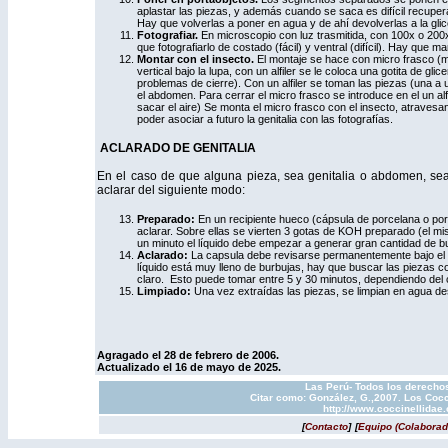
aplastar las piezas, y además cuando se saca es difícil recuperar
Hay que volverlas a poner en agua y de ahí devolverlas a la glice
Fotografiar.
En microscopio con luz trasmitida, con 100x o 200
que fotografiarlo de costado (fácil) y ventral (difícil). Hay que 
Montar con el insecto.
El montaje se hace con micro frasco (mi
vertical bajo la lupa, con un alfiler se le coloca una gotita de gl
problemas de cierre). Con un alfiler se toman las piezas (una a un
el abdomen. Para cerrar el micro frasco se introduce en el un alfi
sacar el aire) Se monta el micro frasco con el insecto, atravesa
poder asociar a futuro la genitalia con las fotografías.
ACLARADO DE GENITALIA
En el caso de que alguna pieza, sea genitalia o abdomen, sea
aclarar del siguiente modo:
Preparado:
En un recipiente hueco (cápsula de porcelana o po
aclarar. Sobre ellas se vierten 3 gotas de KOH preparado (el mis
un minuto el líquido debe empezar a generar gran cantidad de b
Aclarado:
La capsula debe revisarse permanentemente bajo el 
líquido está muy lleno de burbujas, hay que buscar las piezas 
claro. Esto puede tomar entre 5 y 30 minutos, dependiendo del co
Limpiado:
Una vez extraídas las piezas, se limpian en agua de
Agragado el 28 de febrero de 2006.
Actualizado el 16 de mayo de 2025.
Las Perú- Todos los derechos
Citar como: González, G.,2007. Los Cocc
http://www.coccinellidae
[
Contacto
]
[
Equipo (Colaborad