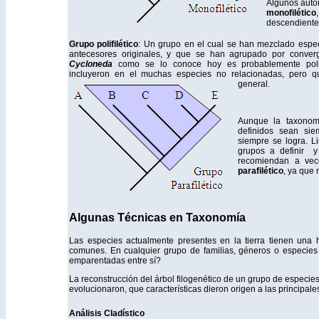
Algunos auto
monofilético
descendientes
Grupo polifilético
: Un grupo en el cual se han mezclado espec
antecesores originales, y que se han agrupado por converg
Cycloneda
como se lo conoce hoy es probablemente polif
incluyeron en el muchas especies no relacionadas, pero q
general.
Aunque la taxonom
definidos sean si
siempre se logra. L
grupos a definir y
recomiendan a vece
parafilético
, ya que 
Algunas Técnicas en Taxonomía
Las especies actualmente presentes en la tierra tienen una 
comunes. En cualquier grupo de familias, géneros o especies
emparentadas entre sí?
La reconstrucción del árbol filogenético de un grupo de especie
evolucionaron, que características dieron origen a las principale
Análisis Cladístico