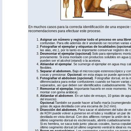
En muchos casos para la correcta identificación de una especie s
recomendaciones para efectuar este proceso.
Asignar un número y registrar todo el proceso en una libr
confundan. Para ello además de ir anotando se recortan varias 
Fotografiar el ejemplar y etiquetas de localidades (opciona
las alas, etc.), por lo tanto es importante conservar registro de 
Desmontar el ejemplar (opcional)
Solo para ejemplares monta
previamente. Si esta montado con productos solubles en agua (
pueden ser el alcohol (etanol) o la acetona.
Ablandar el ejemplar
. Se sumerge el ejemplar en agua muy cal
flexibles.
Separar el abdomen.
Bajo el microscopio estereoscópico y con 
coxas y presionar.
Opcional:
en esta etapa se puede aprovecha
Fotografiar el abdomen (opcional)
. Fotografiar dorsal, en la
diferenciadora para evitar confusiones cuando se hacen varias g
separados, así que deben ser identificados cuidadosamente. Ta
Remontar el ejemplar.
Importante hacerlo en este momento. Hay
montar con goma arábica).
Ablandar el abdomen
. En un tubo de ensayo, 10 gotas de agu
del insecto).
Opcional
:También se puede hacer al baño maría (sumergiendo 
gotas de agua destilada con una escama de 2x2 mm).
Disección del abdomen.
Para sacar el abdomen del tubo de en
de KOH puede volver a ponerse en el tubo y reutilizar un par d
destilada en vista dorsal. Con dos alfileres romper la unión de la 
último segmento dorsal es esclerosado, abrirlo cuidadosamente
Si es hembra, se saca todo junto: placas coxales, bursa copulat
último segmento dorsal (el ultimo segmento ventral lo ideal es 
Poner en portaobjetos.
Los segmentos separados se ponen en 