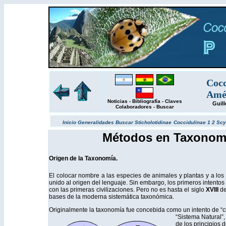
Cocc
Amér
Noticias
-
Bibliografía
-
Claves
Guil
Colaboradores
-
Buscar
Inicio
Generalidades
Buscar
Sticholotidinae
Coccidulinae 1
2
Scy
Métodos en Taxonomí
Origen de la Taxonomía.
El colocar nombre a las especies de animales y plantas y a los
unido al origen del lenguaje. Sin embargo, los primeros intent
con las primeras civilizaciones. Pero no es hasta el siglo
XVIII
de
bases de la moderna sistemática taxonómica.
Originalmente la taxonomía fue concebida como un intento de “cl
“Sistema Natural”,
de los principios d