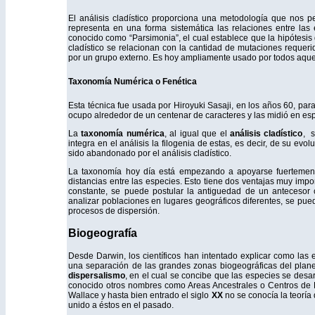
El análisis cladístico proporciona una metodología que nos 
representa en una forma sistemática las relaciones entre la
conocido como “Parsimonia”, el cual establece que la hipótesis
cladístico se relacionan con la cantidad de mutaciones requeri
por un grupo externo. Es hoy ampliamente usado por todos aquel
Taxonomía Numérica o Fenética
Esta técnica fue usada por Hiroyuki Sasaji, en los años 60, par
ocupo alrededor de un centenar de caracteres y las midió en esp
La
taxonomía numérica
, al igual que el
análisis cladístico
, s
integra en el análisis la filogenia de estas, es decir, de su ev
sido abandonado por el análisis cladístico.
La taxonomía hoy día está empezando a apoyarse fuerteme
distancias entre las especies. Esto tiene dos ventajas muy im
constante, se puede postular la antiguedad de un antecesor
analizar poblaciones en lugares geográficos diferentes, se pue
procesos de dispersión.
Biogeografía
Desde Darwin, los científicos han intentado explicar como las e
una separación de las grandes zonas biogeográficas del plane
dispersalismo
, en el cual se concibe que las especies se desar
conocido otros nombres como Areas Ancestrales o Centros de D
Wallace y hasta bien entrado el siglo
XX
no se conocía la teoría 
unido a éstos en el pasado.