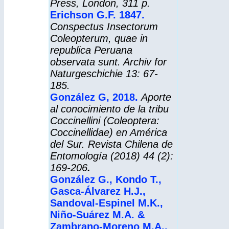
Press, London, 311 p.
Erichson G.F. 1847
.
Conspectus Insectorum
Coleopterum, quae in
republica Peruana
observata sunt. Archiv for
Naturgeschichie 13: 67-
185.
González G, 2018.
Aporte
al conocimiento de la tribu
Coccinellini (Coleoptera:
Coccinellidae) en América
del Sur.
Revista Chilena de
Entomología
(2018) 44 (2):
169-206
.
González G., Kondo T.,
Gasca-Álvarez H.J.,
Sandoval-Espinel M.K.,
Niño-Suárez M.A. &
Zambrano-Moreno M.A.,