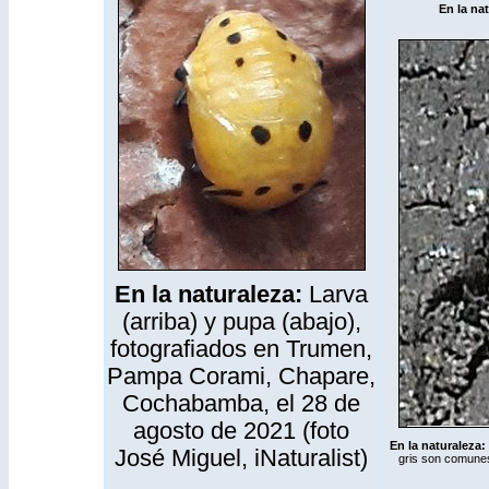
En la na
En la naturaleza:
Larva
(arriba) y pupa (abajo),
fotografiados en Trumen,
Pampa Corami, Chapare,
Cochabamba, el 28 de
agosto de 2021 (foto
En la naturaleza:
José Miguel,
iNaturalist
)
gris son comunes