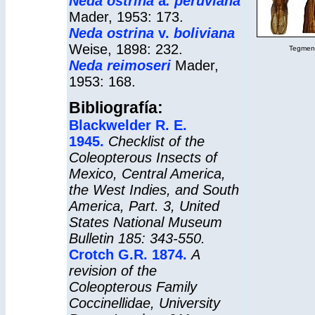
Neda ostrina
a
. peruviana
Mader, 1953: 173.
Neda ostrina
v.
boliviana
Weise, 1898: 232.
Tegmen y
Neda reimoseri
Mader,
1953: 168.
Bibliografía:
Blackwelder R. E.
1945.
Checklist of the
Coleopterous Insects of
Mexico, Central America,
the West Indies, and South
America, Part. 3,
United
States National Museum
Bulletin
185: 343-550.
Crotch G.R. 1874.
A
revision of the
Coleopterous Family
Coccinellidae
, University