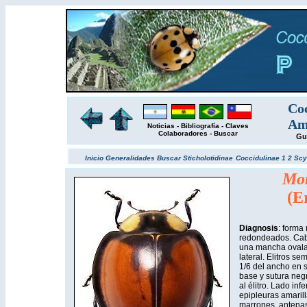
Coc
Amé
Noticias
-
Bibliografía
-
Claves
Colaboradores
-
Buscar
Gu
Inicio
Generalidades
Buscar
Sticholotidinae
Coccidulinae 1
2
Scy
Mon
(E
Diagnosis
: forma
redondeados. Cabe
una mancha ovala
lateral. Elitros s
1/6 del ancho en s
base y sutura neg
al élitro. Lado inf
epipleuras amaril
marrones, antenas