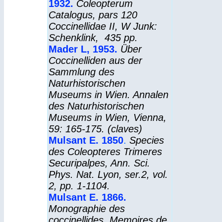
1932.
Coleopterum
Catalogus
, pars 120
Coccinellidae II, W Junk:
Schenklink, 435 pp.
Mader L, 1953
.
Über
Coccinelliden aus der
Sammlung des
Naturhistorischen
Museums in Wien. Annalen
des Naturhistorischen
Museums in Wien, Vienna,
59: 165-175. (claves)
Mulsant E. 1850
.
Species
des Coleopteres Trimeres
Securipalpes, Ann. Sci.
Phys. Nat. Lyon, ser.2, vol.
2, pp. 1-1104.
Mulsant E. 1866
.
Monographie des
coccinellides. Memoires de