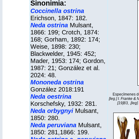
Sinonimia:
Coccinella ostrina
Erichson, 1847: 182.
Neda ostrina
Mulsant,
1866: 199; Crotch, 1874:
168; Gorham, 1892: 174;
Weise, 1898: 230;
Blackwelder, 1945: 452;
Mader, 1953: 174; Gordon,
1987: 21; González et al.
2024: 48.
Mononeda ostrina
González 2018:191
Especímenes 
Neda oestrina
[leg.] I. Franke &
Korschefsky, 1932: 281.
[19]83, .[leg]
Neda orbygnyi
Mulsant,
1850: 280.
Neda peruviana
Mulsant,
1850: 281,1866: 199.