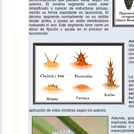
denominaciones que pueden variar según los
autores. El noveno segmento suele estar
simplificado y carecer de estructuras pilosas,
siendo su forma importante en taxonomía. El
décimo segmento normalmente no es visible
desde arriba, y posee un anillo membranoso
rodeando el ano. Este segmento sirve como un
disco de fijación y ayuda en el proceso de
locomoción.
Ar
Var
so
nom
co
Uni
La 
es
de
ll
st
ll
sc
ch
aplicación de estos nombres según los autores.
Además, gran
espículas ll
curvadas y 
especialmente