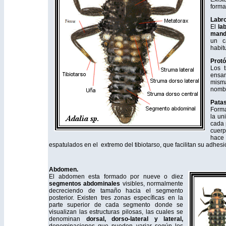
forma
Labro
El
la
mand
un c
habit
Protó
Los t
ensa
misma
nombr
Patas
Forma
la un
cada 
cuerp
hace 
espatulados en el extremo del tibiotarso, que facilitan su adhesi
Abdomen.
El abdomen esta formado por nueve o diez
segmentos
abdominales
visibles, normalmente
decreciendo de tamaño hacia el segmento
posterior. Existen tres zonas específicas en la
parte superior de cada segmento donde se
visualizan las estructuras pilosas, las cuales se
denominan
dorsal, dorso-lateral y lateral,