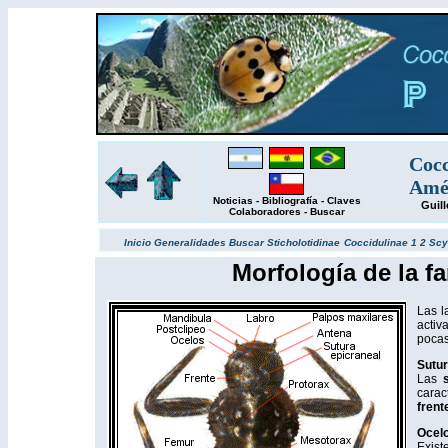
Cocc
Amér
Noticias
-
Bibliografía
-
Claves
Guil
Colaboradores
-
Buscar
Inicio
Generalidades
Buscar
Sticholotidinae
Coccidulinae 1
2
Scy
Morfología de la fa
Las l
activ
pocas
Sutur
Las
carac
frent
Ocelo
Exist