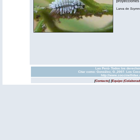
proyecciones
Larva de
Scymnu
Las Perú- Todos los derechos
Citar como: González, G.,2007. Los Cocc
http://www.coccinellidae
[
Contacto
]
[
Equipo (Colaborad