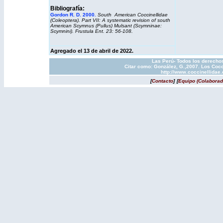
Bibliografía:
Gordon R. D. 2000.
South American Coccinellidae
(Coleoptera). Part VII: A systematic revision of south
American Scymnus (Pullus) Mulsant (Scymninae:
Scymnini). Frustula Ent. 23: 56-108.
Agregado
el 13 de abril de 2022.
Las Perú- Todos los derechos
Citar como: González, G.,2007. Los Cocc
http://www.coccinellidae
[
Contacto
]
[
Equipo (Colaborad