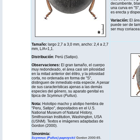
decumbente, blan
una curva en "S",
es erecta y dispe
Variación:
El áre
puede ser de tama
ser muy coriacea
Tamaño:
largo 2,7 a 3,0 mm
, ancho: 2,4 a 2,7
mm, L/A=1,1.
Distribución
: Perú (Satipo).
Observaciones:
El gran tamaño, el cuerpo
muy redondeado, el área casi sin pilosidad
en la mitad anterior del élitro, y la pilosidad
corta, no ordenada en forma de "S",
distinguen de inmediato esta especie. A pesar
de sus características ajenas a las demás
especies del género, su aparato genital es
típica de
Scymnus
(
Pullus
).
Nota:
Holotipo macho y alotipo hembra de
"Peru, Satipo", depositados en el U.S.
National Museum of Natural History,
Smithsonian Institution, Washington, USA
(USNM). Textos e imágenes adaptadas de
Gordon (2000).
Sinonimia:
Scymnus (Pullus) paprzyckii
Gordon 2000:65.