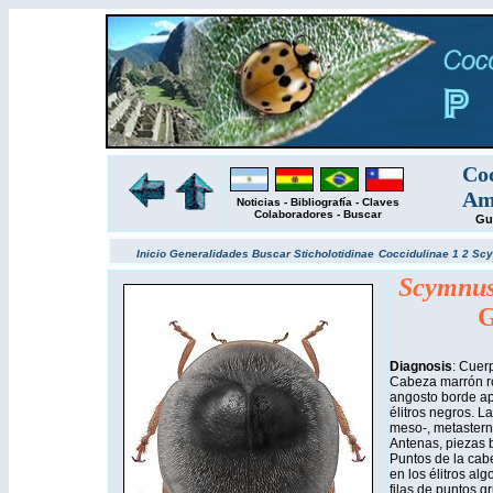
Coc
Amé
Noticias
-
Bibliografía
-
Claves
Colaboradores
-
Buscar
Gu
Inicio
Generalidades
Buscar
Sticholotidinae
Coccidulinae 1
2
Scy
Scymnus 
G
Diagnosis
: Cuer
Cabeza marrón ro
angosto borde api
élitros negros. La
meso-, metastern
Antenas, piezas b
Puntos de la cabe
en los élitros al
filas de puntos g