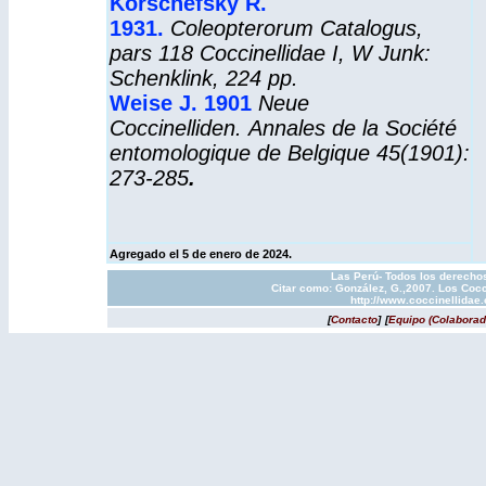
Korschefsky R.
1931.
Coleopterorum Catalogus
,
pars 118 Coccinellidae I, W Junk:
Schenklink, 224 pp.
Weise J. 1901
Neue
Coccinelliden.
Annales
de la
Société
entomologique
de
Belgique
45(1901):
273-285
.
Agregado el 5 de enero de 2024.
Las Perú- Todos los derechos
Citar como: González, G.,2007. Los Cocc
http://www.coccinellidae
[
Contacto
]
[
Equipo (Colaborad