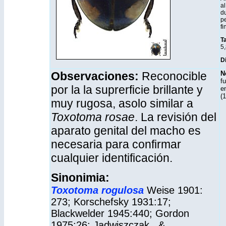
al
du
pe
fi
T
5,
Di
Observaciones:
Reconocible
N
f
por la la suprerficie brillante y
e
(
muy rugosa, asolo similar a
Toxotoma rosae
. La revisión del
aparato genital del macho es
necesaria para confirmar
cualquier identificación.
Sinonimia:
Toxotoma
rogulosa
Weise 1901:
273;
Korschefsky 1931:17;
Blackwelder 1945:440;
Gordon
1975:26; Jadwiszczak . &