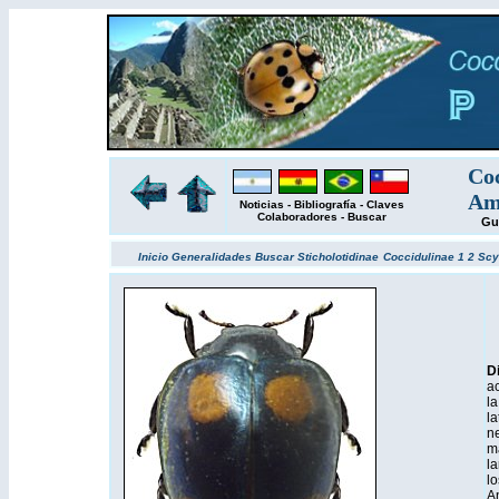
Coc
Amé
Noticias
-
Bibliografía
-
Claves
Colaboradores
-
Buscar
Gu
Inicio
Generalidades
Buscar
Sticholotidinae
Coccidulinae 1
2
Scy
D
a
la
la
ne
ma
la
lo
An