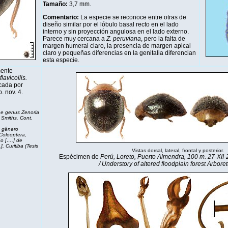
Tamaño:
3,7 mm.
Comentario:
La especie se reconoce entre otras de
diseño similar por el lóbulo basal recto en el lado
interno y sin proyección angulosa en el lado externo.
Parece muy cercana a
Z. peruviana
, pero la falta de
margen humeral claro, la presencia de margen apical
claro y pequeñas diferencias en la genitalia diferencian
esta especie.
mente
flavicollis.
cada por
. nov. 4.
the genus Zenoria
 Smiths. Cont.
o gênero
Coleoptera,
ão [….] de
, Curitiba (Tesis
Vistas dorsal, lateral, frontal y posterior.
Espécimen de
Perú, Loreto, Puerto Almendra, 100 m. 27-XII-2
/ Understory of altered floodplain forest Arbore