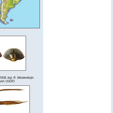
008, leg. R. Westerduijn.
tum / (GGF)