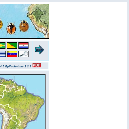
4
5
Epilachninae 1
2
3