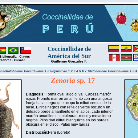
Coccinellidae de
América del Sur
Bibliografía
-
Claves
radores
-
Buscar
Guillermo González F.
r
Sticholotidinae
Coccidulinae 1
2
Scymninae 1
2
3
4
5
6
7
Chilocorinae
Coccinellinae 1
2
3
Zenoria
sp. 17
Diagnosis:
Forma oval, algo ojival. Cabeza marrón
rojizo. Pronoto marrón amarillento con una angosta
franja basal negra que ocupa la mitad central de la
base. Élitros negros con reflejos verde oscuro y un
delgado borde amarillento en el ápice. Lado inferior
marrón amarillento, epipleuras, meso y metasterno
negros. Pilosidad elitral blanquizca en los bordes,
obscura en el disco. Patas muy largas.
Distribución
:Perú (Loreto)