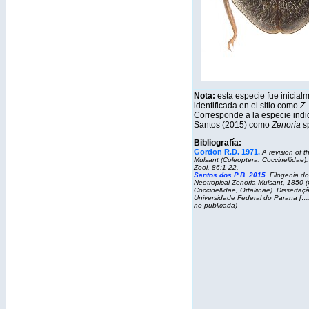
Nota:
esta especie fue inicial
identificada en el sitio como
Z. 
Corresponde a la especie indi
Santos (2015) como
Zenoria
sp
Bibliografía:
Gordon R.D. 1971.
A revision of 
Mulsant (Coleoptera: Coccinellidae).
Zool. 86:1-22.
Santos dos P.B. 2015.
Filogenia d
Neotropical Zenoria Mulsant, 1850 (
Coccinellidae, Ortaliinae)
. Dissertaç
Universidade Federal do Parana [….]
no publicada)