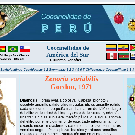
Coccinellidae de
América del Sur
Bibliografía
-
Claves
radores
-
Buscar
Guillermo González F.
r
Sticholotidinae
Coccidulinae 1
2
Scymninae 1
2
3
4
5
6
7
Chilocorinae
Coccinellinae 1
2
3
Zenoria variabilis
Gordon, 1971
Diagnosis:
Forma oval, algo ojival. Cabeza, pronoto y
escutelo amarillo pálido, algo irregular. Élitros amarillo pálido
cada uno con una pequeña mancha marrón de 1/10 del largo
del élitro en la mitad del largo y cerca de la sutura, y además
una franja difusa sublateral marrón pálida, que sigue la forma
del élitro por el tercio interior de este. Lado inferior amarillo
excepto meso-, metasterno y parte media de los dos primeros
ventritos negros. Patas, piezas bucales y antenas amarillas.
Pilosidad dorsal blanca. Puntuación fina en el pronoto y