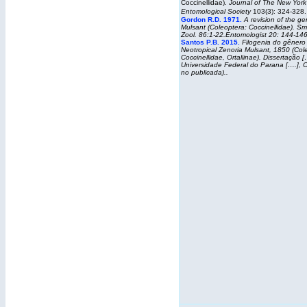
Coccinellidae).
Journal of The New York
Entomological Society
103(3): 324-328.
Gordon R.D. 1971.
A revision of the g
Mulsant (Coleoptera: Coccinellidae). Sm
Zool. 86:1-22.Entomologist 20: 144-14
Santos P.B. 2015.
Filogenia do gênero
Neotropical Zenoria Mulsant, 1850 (Col
Coccinellidae, Ortaliinae)
. Dissertação [
Universidade Federal do Parana [….], Cu
no publicada).
.