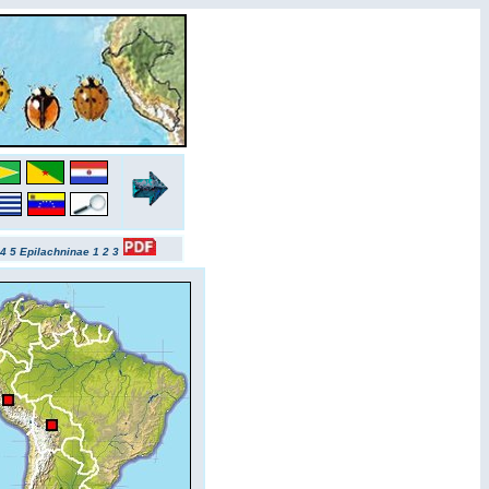
4
5
Epilachninae 1
2
3