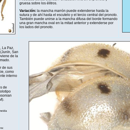
gruesa sobre los élitros.
Variación:
la mancha marrón puede extenderse hasta la
sutura y de ahí hasta el escutelo y el tercio central del pronoto.
También puede unirse a la mancha difusa del borde formando
una gran mancha oval en la mitad anterior y extenderse por
los lados del pronoto.
, La Paz,
 (Junín, San
oviene de la
irmado.
r de sus
cie, como
nte interno
s de
olotipo
hsonian
M).
meida
ra: