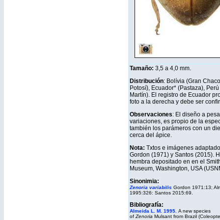
Tamaño:
3,5 a 4,0 mm.
Distribución
: Bolívia (Gran Chaco
Potosí), Ecuador* (Pastaza), Perú
Martín). El registro de Ecuador pr
foto a la derecha y debe ser conf
Observaciones
: El diseño a pesa
variaciones, es propio de la espe
también los parámeros con un die
cerca del ápice.
Nota:
Txtos e imágenes adaptado
Gordon (1971) y Santos (2015). H
hembra depositado en en el Smit
Museum, Washington, USA (USN
Sinonimia:
Zenoria variabilis
Gordon 1971:13; Al
1995:326: Santos 2015:69.
Bibliografía:
Almeida L. M. 1995.
A new species
of
Zenoria
Mulsant from Brazil (Coleopte