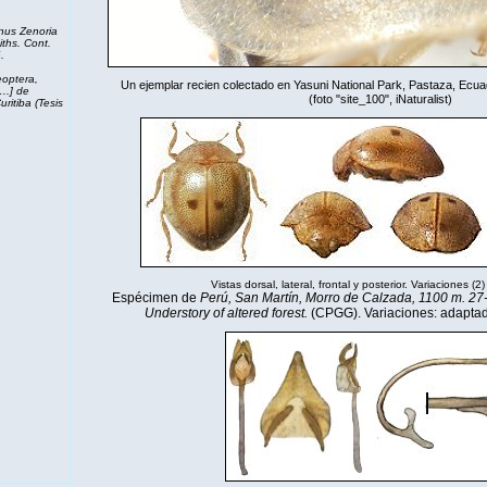
enus Zenoria
iths. Cont.
6
.
eoptera,
Un ejemplar recien colectado en Yasuni National Park, Pastaza, Ecua
….] de
(foto "site_100",
iNaturalist
)
ritiba (Tesis
Vistas dorsal, lateral, frontal y posterior. Variaciones (2)
Espécimen de
Perú, San Martín, Morro de Calzada, 1100 m. 27-I
Understory of altered forest.
(CPGG). Variaciones: adapta