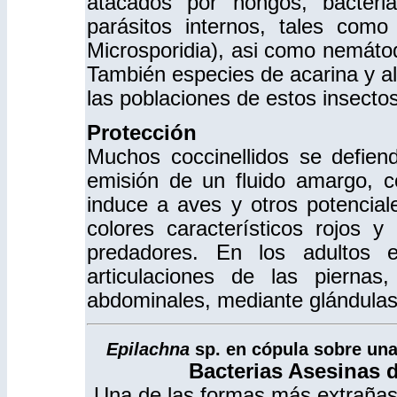
atacados por hongos, bacteri
parásitos internos, tales como
Microsporidia), asi como nemáto
También especies de acarina y 
las poblaciones de estos insectos
Protección
Muchos coccinellidos se defien
emisión de un fluido amargo, co
induce a aves y otros potencia
colores característicos rojos y 
predadores. En los adultos 
articulaciones de las pierna
abdominales, mediante glándulas
Epilachna
sp. en cópula sobre una 
Bacterias Asesinas
Una de las formas más extrañas