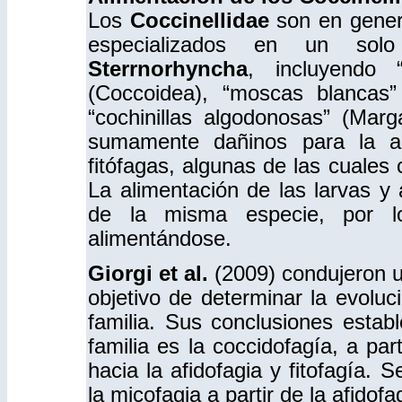
Los
Coccinellidae
son en genera
especializados en un so
Sterrnorhyncha
, incluyendo “p
(Coccoidea), “moscas blancas” (
“cochinillas algodonosas” (Mar
sumamente dañinos para la ag
fitófagas, algunas de las cuales 
La alimentación de las larvas y
de la misma especie, por l
alimentándose.
Giorgi et al.
(2009) condujeron un
objetivo de determinar la evoluci
familia. Sus conclusiones establ
familia es la coccidofagía, a par
hacia la afidofagia y fitofagía. 
la micofagia a partir de la afidofa