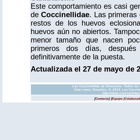
Este comportamiento es casi gene
de
Coccinellidae
. Las primeras 
restos de los huevos eclosion
huevos aún no abiertos. Tampoc
menor tamaño que nacen poco
primeros dos días, después
definitivamente de la puesta.
Actualizada el 27 de mayo de 
Las Coccinellidae de Venezuela - Todos los
Citar como: González, G.,2014. Los Coccine
http://www.coccinellida
[
Contacto
]
[
Equipo (Colaborad