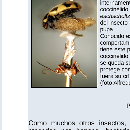
internament
coccinélido 
eschscholtz
del insecto
pupa.
Conocido es
comportami
tiene este 
coccinelido
se queda so
protege co
fuera su cr
(foto Alfred
P
Como muchos otros insectos,