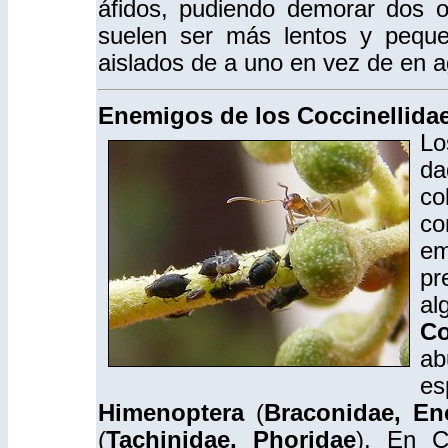
áfidos, pudiendo demorar dos 
suelen ser más lentos y pequ
aislados de a uno en vez de en 
Enemigos de los Coccinellida
L
da
co
co
em
pr
al
Co
ab
e
Himenoptera
(
Braconidae, Enc
(
Tachinidae, Phoridae
).
En Chi