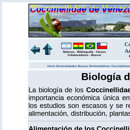
Co
Am
Noticias
-
Bibliografía
-
Claves
Colaboradores
-
Buscar
Inicio
Generalidades
Buscar
Sticholotidinae
Coccidulina
Biología d
La biología de los
Coccinellida
importancia económica única en
los estudios son escasos y se re
alimentación, distribución, plant
Alimentación de los Coccinell