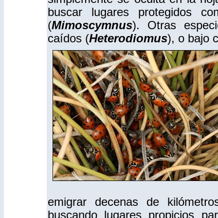
buscar lugares protegidos co
(
Mimoscymnus
). Otras espec
caídos (
Heterodiomus
), o bajo 
emigrar decenas de kilómetro
buscando lugares propicios pa