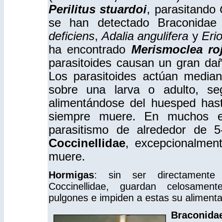
Perilitus stuardoi
, parasitando
se han detectado Braconidae
deficiens
,
Adalia angulifera
y
Erio
ha encontrado
Merismoclea roj
parasitoides causan un gran da
Los parasitoides actúan media
sobre una larva o adulto, seg
alimentándose del huesped hast
siempre muere. En muchos es
parasitismo de alrededor de 5
Coccinellidae
, excepcionalmen
muere.
Hormigas
: sin ser directamente
Coccinellidae, guardan celosame
pulgones e impiden a estas su alimenta
Braconida