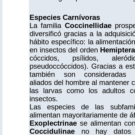
Especies Carnívoras
La familia
Coccinellidae
prospe
diversificó gracias a la adquisic
hábito específico: la alimentaci
en insectos del orden
Hemipter
cóccidos, psílidos, aleró
pseudoccóccidos). Gracias a est
también son consideradas 
aliados del hombre al mantener c
las larvas como los adultos 
insectos.
Las especies de las subfam
alimentan mayoritariamente de á
Exoplectrinae
se alimentan con
Coccidulinae
no hay datos su