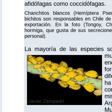
afidófagas como coccidófagas.
Chanchitos blancos (Hemíptera Pse
bichitos son responsables en Chile de
exportación. En la foto (Tongoy, C
hormiga, que gusta de sus secreciones
personal).
La mayoría de las especies so
mu
en
fo
di
ha
co
mi
Ar
Mu