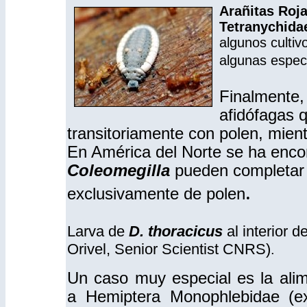
Arañitas Roj
Tetranychida
algunos culti
algunas especi
Finalmente,
afidófagas 
transitoriamente con polen, mien
En América del Norte se ha enco
Coleomegilla
pueden completar s
.
exclusivamente de polen
Larva de
D. thoracicus
al interior 
Orivel, Senior Scientist CNRS)
.
Un caso muy especial es la ali
a Hemiptera Monophlebidae (ex