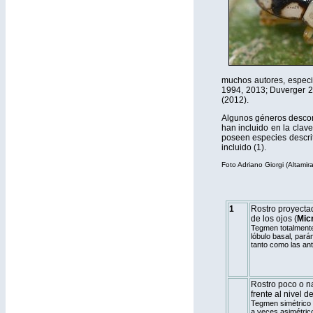
muchos autores, especi
1994, 2013; Duverger 2
(2012).
Algunos géneros descono
han incluido en la clav
poseen especies descri
incluido
(1)
.
Foto Adriano Giorgi (Altamira
1
Rostro proyecta
de los ojos (
Mic
Tegmen totalmente 
lóbulo basal, pará
tanto como las an
Rostro poco o n
frente al nivel de
Tegmen simétrico e
a veces asimétric