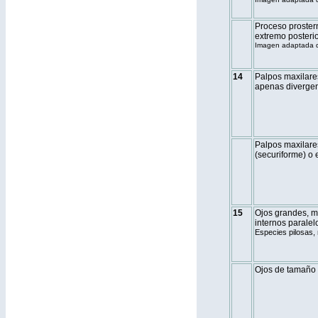
Proceso proster
extremo posterio
Imagen adaptada d
14
Palpos maxilare
apenas divergent
Palpos maxilares
(securiforme) o e
15
Ojos grandes, m
internos paralelo
Especies pilosas,
Ojos de tamaño 