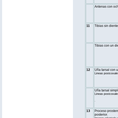
Antenas con oc
11
Tibias sin dient
Tibias con un di
12
Uña tarsal con u
Lineas postcoxale
Uña tarsal simpl
Lineas postcoxale
.
13
Proceso prostern
posterior.
Imagen adaptada d