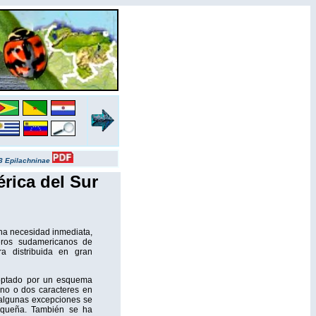
3
Epilachninae
rica del Sur
una necesidad inmediata,
eros sudamericanos de
ra distribuida en gran
 optado por un esquema
uno o dos caracteres en
a algunas excepciones se
pequeña. También se ha