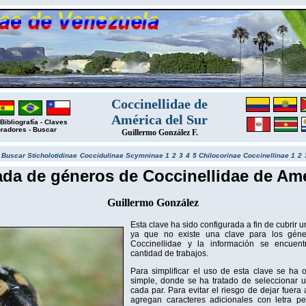
Coccinellidae de
América del Sur
Bibliografía
-
Claves
oradores
-
Buscar
Guillermo González F.
s
Buscar
Sticholotidinae
Coccidulinae
Scymninae 1
2
3
4
5
Chilocorinae
Coccinellinae 1
2
rada de géneros de Coccinellidae de Amé
Guillermo González
Esta clave ha sido configurada a fin de cubrir 
ya que no existe una clave para los gén
Coccinellidae y la información se encuent
cantidad de trabajos.
Para simplificar el uso de esta clave se ha
simple, donde se ha tratado de seleccionar 
cada par. Para evitar el riesgo de dejar fuer
agregan caracteres adicionales con letra 