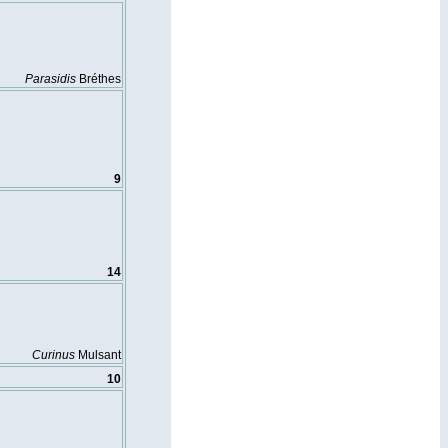
Parasidis
Bréthes
9
14
Curinus
Mulsant
10