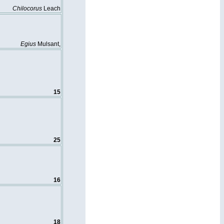
Chilocorus
Leach
Egius
Mulsant,
15
25
16
18