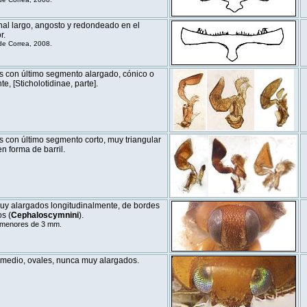
nal largo, angosto y redondeado en el
r.
e Correa, 2008.
s con último segmento alargado, cónico o
e, [Sticholotidinae, parte].
 con último segmento corto, muy triangular
n forma de barril.
uy alargados longitudinalmente, de bordes
s (
Cephaloscymnini
).
 menores de 3 mm.
medio, ovales, nunca muy alargados.