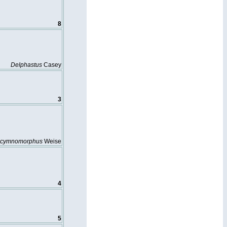
8
Delphastus
Casey
3
cymnomorphus
Weise
4
5