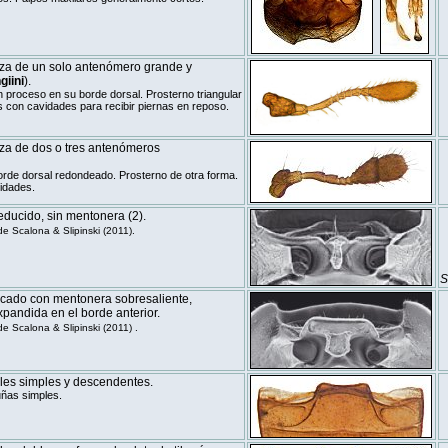
za de un solo antenómero grande y
giini
).
 proceso en su borde dorsal. Prosterno triangular
s con cavidades para recibir piernas en reposo.
a de dos o tres antenómeros
rde dorsal redondeado. Prosterno de otra forma.
idades.
educido, sin mentonera
(2)
.
 Scalona & Slipinski (2011).
S
icado con mentonera sobresaliente,
pandida en el borde anterior.
 Scalona & Slipinski (2011) .
les simples y descendentes.
uñas simples.