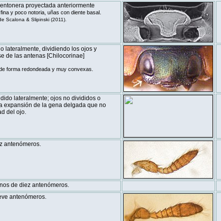
entonera proyectada anteriormente
.
fina y poco notoria, uñas con diente basal
 Scalona & Slipinski (2011).
 lateralmente, dividiendo los ojos y
e de las antenas [Chilocorinae]
 de forma redondeada y muy convexas.
ido lateralmente; ojos no divididos o
na expansión de la gena delgada que no
d del ojo.
z antenómeros.
nos de diez antenómeros.
eve antenómeros.