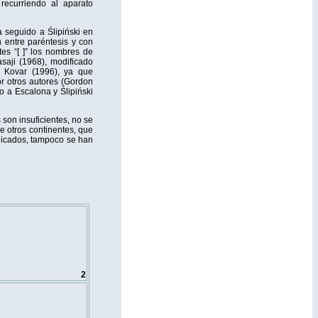
 recurriendo al aparato
 seguido a Ślipiński en
 entre paréntesis y con
es “[ ]” los nombres de
saji (1968), modificado
 Kovar (1996), ya que
r otros autores (Gordon
o a Escalona y Ślipiński
son insuficientes, no se
e otros continentes, que
dicados, tampoco se han
2