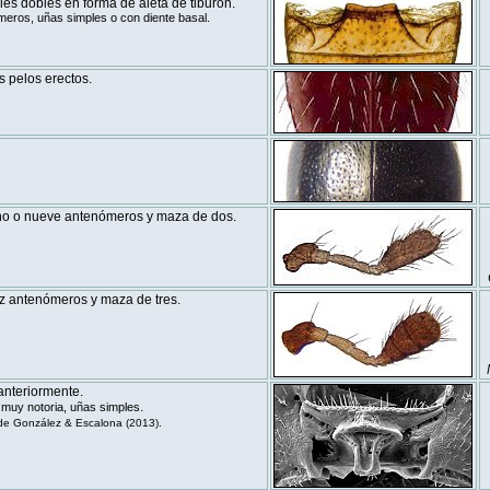
es dobles en forma de aleta de tiburón.
meros, uñas simples o con diente basal.
s pelos erectos.
ho o nueve antenómeros y maza de dos.
z antenómeros y maza de tres.
anteriormente.
.
 muy notoria, uñas simples
e González & Escalona (2013).