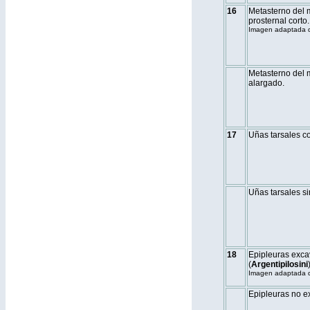
16
Metasterno del 
prosternal corto.
Imagen adaptada 
Metasterno del m
alargado.
17
Uñas tarsales co
Uñas tarsales si
18
Epipleuras exca
(
Argentipilosini
)
Imagen adaptada de
Epipleuras no e