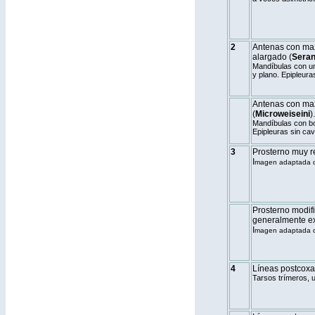
2
Antenas con ma
alargado (
Seran
Mandíbulas con un
y plano. Epipleura
Antenas con maz
(
Microweiseini
).
Mandíbulas con bo
Epipleuras sin cav
3
Prosterno muy r
I
magen adaptada de
Prosterno modif
generalmente ex
I
magen adaptada de
4
Líneas postcoxa
Tarsos trímeros, 