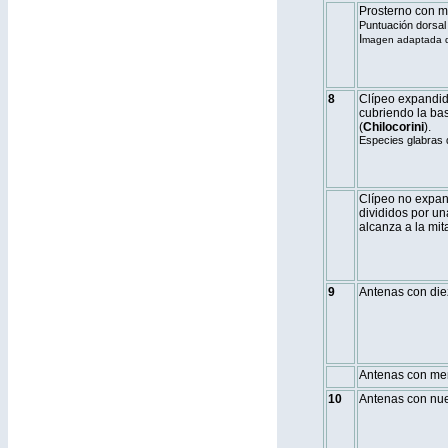
Prosterno con m
Puntuación dorsal 
I
magen adaptada de
8
Clípeo expandido
cubriendo la bas
(
Chilocorini
).
Especies glabras
Clípeo no expand
divididos por u
alcanza a la mita
9
Antenas con die
Antenas con me
10
Antenas con nu