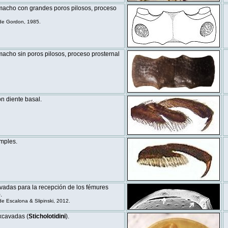
macho con grandes poros pilosos, proceso
de Gordon, 1985.
acho sin poros pilosos, proceso prosternal
n diente basal.
mples.
vadas para la recepción de los fémures
.
 Escalona & Slipinski, 2012.
xcavadas (
Sticholotidini
).