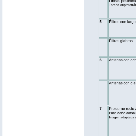
Líneas postcoxal
Tarsos criptotetrá
5
Élitros con largo
Élitros glabros.
6
Antenas con oc
Antenas con die
7
Prosterno recto 
Puntuación dorsal
I
magen adaptada d