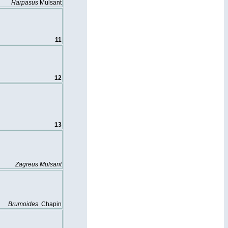
Harpasus
Mulsant
11
12
13
Zagreus
Mulsant
Brumoides
Chapin