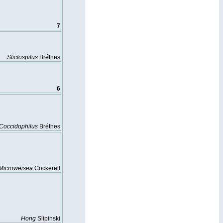
7
Stictospilus
Bréthes
6
Coccidophilus
Bréthes
Microweisea
Cockerell
Hong
Slipinski