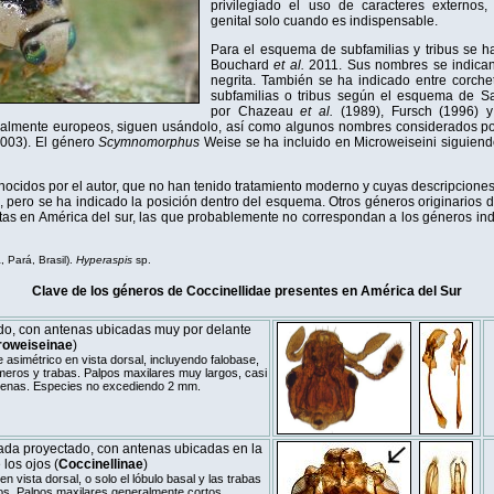
privilegiado el uso de caracteres externos,
genital solo cuando es indispensable.
Para el esquema de subfamilias y tribus se ha
Bouchard
et al.
2011. Sus nombres se indican
negrita. También se ha indicado entre corchet
subfamilias o tribus según el esquema de Sa
por Chazeau
et al.
(1989), Fursch (1996) y
almente europeos, siguen usándolo, así como algunos nombres considerados po
003). El género
Scymnomorphus
Weise se ha incluido en Microweiseini siguiend
cidos por el autor, que no han tenido tratamiento moderno y cuyas descripciones 
e, pero se ha indicado la posición dentro del esquema. Otros géneros originarios d
tas en América del sur, las que probablemente no correspondan a los géneros in
, Pará, Brasil).
Hyperaspis
sp.
Clave de los géneros de Coccinellidae presentes en América del Sur
do, con antenas ubicadas muy por delante
roweiseinae
)
asimétrico en vista dorsal, incluyendo falobase,
meros y trabas. Palpos maxilares muy largos, casi
tenas. Especies no excediendo 2 mm.
ada proyectado, con antenas ubicadas en la
 los ojos (
Coccinellinae
)
n vista dorsal, o solo el lóbulo basal y las trabas
os. Palpos maxilares generalmente cortos.