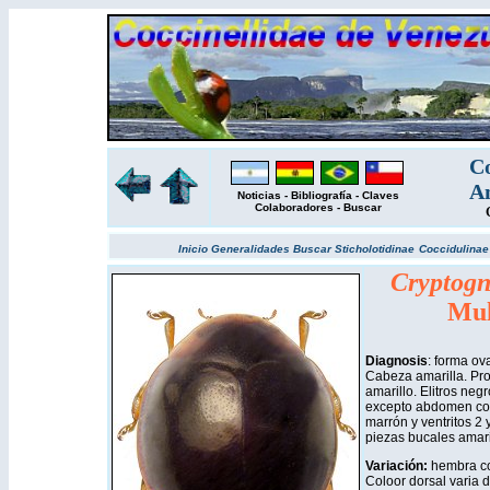
Co
Am
Noticias
-
Bibliografía
-
Claves
Colaboradores
-
Buscar
Inicio
Generalidades
Buscar
Sticholotidinae
Coccidulina
Cryptogn
Mul
Diagnosis
: forma ov
Cabeza amarilla. Pro
amarillo. Elitros negr
excepto abdomen con 
marrón y ventritos 2 
piezas bucales amari
Variación:
hembra co
Coloor dorsal varia 