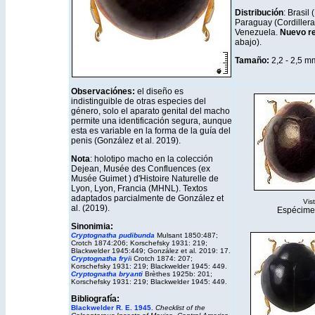
Distribución
: Brasil
Paraguay (Cordillera
Venezuela.
Nuevo re
abajo).
Tamaño:
2,2 - 2,5 m
Observaciónes:
el diseño es
indistinguible de otras especies del
género, solo el aparato genital del macho
permite una identificación segura, aunque
esta es variable en la forma de la guía del
penis (González et al. 2019).
Nota
: holotipo macho en la colección
Dejean, Musée des Confluences (ex
Musée Guimet ) d'Histoire Naturelle de
Lyon, Lyon, Francia (MHNL). Textos
adaptados parcialmente de González et
Vis
al. (2019).
Espécime
Sinonimia:
Cryptognatha pudibunda
Mulsant 1850:487;
Crotch 1874:206; Korschefsky 1931: 219;
Blackwelder 1945:449; González et al. 2019: 17.
Cryptognatha fryi
i Crotch 1874: 207;
Korschefsky 1931: 219; Blackwelder 1945: 449.
Cryptognatha bryanti
Brèthes 1925b: 201;
Korschefsky 1931: 219; Blackwelder 1945: 449.
Bibliografía:
Blackwelder R. E. 1945.
Checklist of the