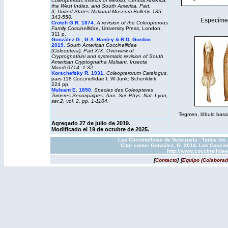
Coleopterous Insects of Mexico, Central America,
the West Indies, and South America, Part.
3, United States National Museum Bulletin 185:
343-550.
Especíme
Crotch G.R. 1874.
A revision of the Coleopterous
Family Coccinellidae
, University Press, London,
311 p.
González G., G.A. Hanley & R.D. Gordon
2019.
South American Coccinellidae
(Coleoptera), Part XIX: Overview of
Cryptognathini and systematic revision of South
American Cryptognatha Mulsant. Insecta
Mundi 0714: 1-32
Korschefsky R. 1931.
Coleopterorum Catalogus
,
pars 118 Coccinellidae I, W Junk: Schenklink,
224 pp.
Mulsant E. 1850.
Species des Coleopteres
Trimeres Securipalpes, Ann. Sci. Phys. Nat. Lyon,
ser.2, vol. 2, pp. 1-1104.
Tegmen, lóbulo basal y
Agregado 27 de julio de 2019.
Modificado el 19 de octubre de 2025.
Las Coccinellidae de Venezuela - Todos los
Citar como: González, G.,2014. Los Coccine
http://www.coccinellida
[
Contacto
]
[
Equipo (Colaborad