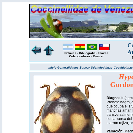
Co
Am
Noticias
-
Bibliografía
-
Claves
Colaboradores
-
Buscar
Inicio
Generalidades
Buscar
Sticholotidinae
Coccidulina
Hype
Gordon
Diagnosis
(hemb
Pronoto negro, 
que ocupa el 1/3 
manchas amarille
transversalmente
coma, cerca del 
marrón rojizo, a
Variación:
Macho